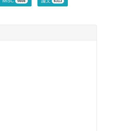
行っていません。
MISC
論文
5608
6313