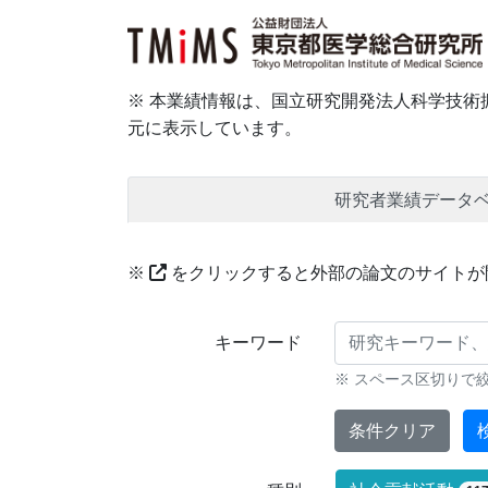
※ 本業績情報は、国立研究開発法人科学技術振
元に表示しています。
研究者業績データ
※
をクリックすると外部の論文のサイトが
研究業績に対する検索条件
キーワード
※ スペース区切りで
条件クリア