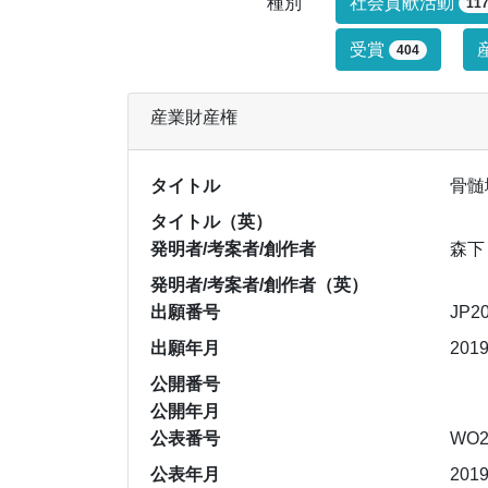
研究業績タイ
種別
社会貢献活動
11
受賞
404
産業財産権
タイトル
骨髄
タイトル（英）
発明者/考案者/創作者
森下
発明者/考案者/創作者（英）
出願番号
JP2
出願年月
201
公開番号
公開年月
公表番号
WO2
公表年月
201