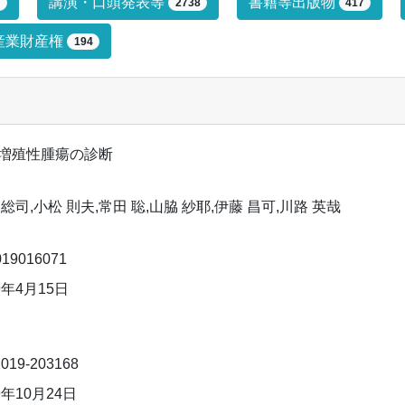
プによる絞り込み条件です。絞り込みは
講演・口頭発表等
書籍等出版物
7
2738
417
産業財産権
194
増殖性腫瘍の診断
 総司,小松 則夫,常田 聡,山脇 紗耶,伊藤 昌可,川路 英哉
019016071
9年4月15日
019-203168
9年10月24日