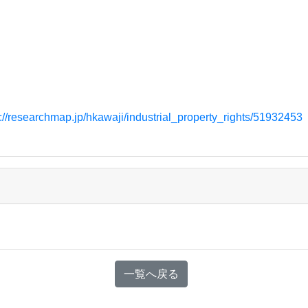
s://researchmap.jp/hkawaji/industrial_property_rights/51932453
一覧へ戻る