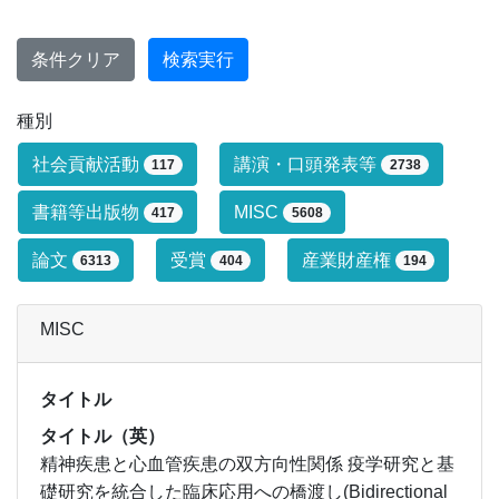
条件クリア
検索実行
種別
研究業績タイプによる絞り込み条件です
社会貢献活動
講演・口頭発表等
117
2738
書籍等出版物
MISC
417
5608
論文
受賞
産業財産権
6313
404
194
MISC
タイトル
タイトル（英）
精神疾患と心血管疾患の双方向性関係 疫学研究と基
礎研究を統合した臨床応用への橋渡し(Bidirectional