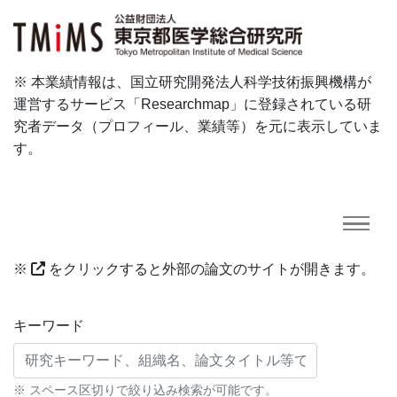
※ 本業績情報は、国立研究開発法人科学技術振興機構が
運営するサービス「Researchmap」に登録されている研
究者データ（プロフィール、業績等）を元に表示していま
す。
※
をクリックすると外部の論文のサイトが開きます。
研究業績に対する検索条件
キーワード
※ スペース区切りで絞り込み検索が可能です。