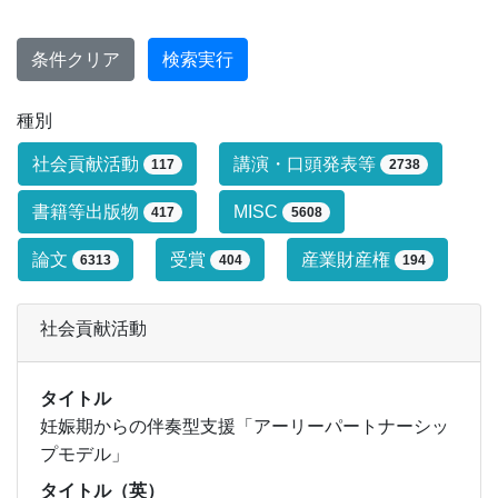
条件クリア
検索実行
種別
研究業績タイプによる絞り込み条件です
社会貢献活動
講演・口頭発表等
117
2738
書籍等出版物
MISC
417
5608
論文
受賞
産業財産権
6313
404
194
社会貢献活動
タイトル
妊娠期からの伴奏型支援「アーリーパートナーシッ
プモデル」
タイトル（英）