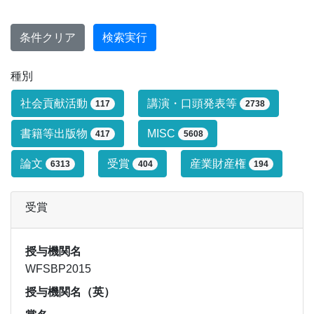
条件クリア
検索実行
種別
研究業績タイプによる絞り込み条件です
社会貢献活動
講演・口頭発表等
117
2738
書籍等出版物
MISC
417
5608
論文
受賞
産業財産権
6313
404
194
受賞
授与機関名
WFSBP2015
授与機関名（英）