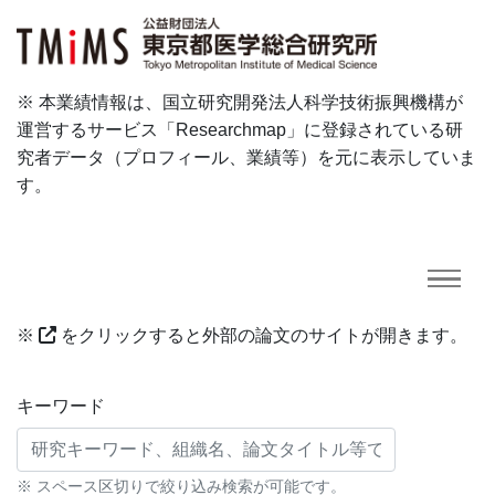
※ 本業績情報は、国立研究開発法人科学技術振興機構が
運営するサービス「Researchmap」に登録されている研
究者データ（プロフィール、業績等）を元に表示していま
す。
※
をクリックすると外部の論文のサイトが開きます。
研究業績に対する検索条件
キーワード
※ スペース区切りで絞り込み検索が可能です。