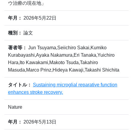
ウ治療の現在地」
年月：
2026年5月22日
種別：
論文
著者等：
Jun Tsuyama,Seiichiro Sakai,Kumiko
Kurabayashi,Ayaka Nakamura,Eri Tanaka,Yuichiro
Hara,Ito Kawakami,Makoto Tsuda,Takahiro
Masuda,Marco Prinz,Hideya Kawaji,Takashi Shichita
タイトル：
Sustaining microglial reparative function
enhances stroke recovery.
Nature
年月：
2026年5月13日