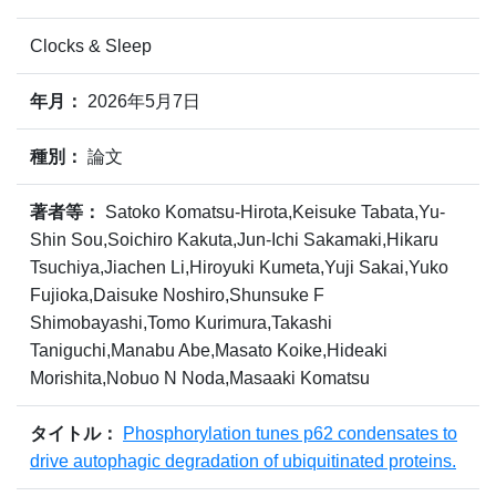
Clocks & Sleep
年月：
2026年5月7日
種別：
論文
著者等：
Satoko Komatsu-Hirota,Keisuke Tabata,Yu-
Shin Sou,Soichiro Kakuta,Jun-Ichi Sakamaki,Hikaru
Tsuchiya,Jiachen Li,Hiroyuki Kumeta,Yuji Sakai,Yuko
Fujioka,Daisuke Noshiro,Shunsuke F
Shimobayashi,Tomo Kurimura,Takashi
Taniguchi,Manabu Abe,Masato Koike,Hideaki
Morishita,Nobuo N Noda,Masaaki Komatsu
タイトル：
Phosphorylation tunes p62 condensates to
drive autophagic degradation of ubiquitinated proteins.