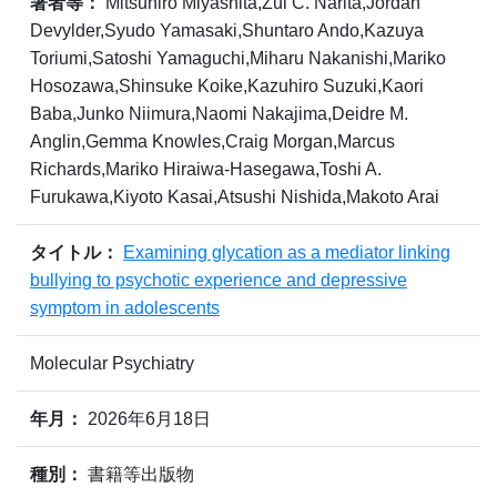
著者等：
Mitsuhiro Miyashita,Zui C. Narita,Jordan
Devylder,Syudo Yamasaki,Shuntaro Ando,Kazuya
Toriumi,Satoshi Yamaguchi,Miharu Nakanishi,Mariko
Hosozawa,Shinsuke Koike,Kazuhiro Suzuki,Kaori
Baba,Junko Niimura,Naomi Nakajima,Deidre M.
Anglin,Gemma Knowles,Craig Morgan,Marcus
Richards,Mariko Hiraiwa-Hasegawa,Toshi A.
Furukawa,Kiyoto Kasai,Atsushi Nishida,Makoto Arai
タイトル：
Examining glycation as a mediator linking
bullying to psychotic experience and depressive
symptom in adolescents
Molecular Psychiatry
年月：
2026年6月18日
種別：
書籍等出版物