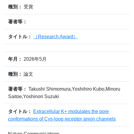
種別：
受賞
著者等：
タイトル：
（Research Award）
年月：
2026年5月
種別：
論文
著者等：
Takushi Shimomura,Yoshihiro Kubo,Minoru
Saitoe,Yoshinori Suzuki
タイトル：
Extracellular K+ modulates the pore
conformations of Cys-loop receptor anion channels
Nature Communications