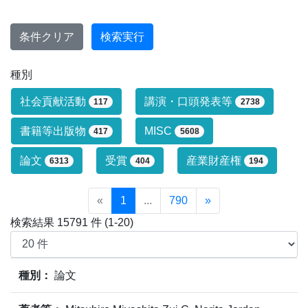
条件クリア
検索実行
種別
研究業績タイプによる絞り込み条件です
社会貢献活動
講演・口頭発表等
117
2738
書籍等出版物
MISC
417
5608
論文
受賞
産業財産権
6313
404
194
«
1
...
790
»
検索結果 15791 件 (1-20)
業績情報の検索結果(15791件)の内、1件～20件目までを表
種別：
論文