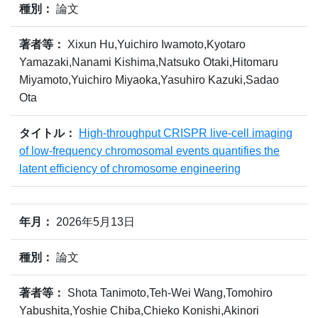
種別：
論文
著者等：
Xixun Hu,Yuichiro Iwamoto,Kyotaro
Yamazaki,Nanami Kishima,Natsuko Otaki,Hitomaru
Miyamoto,Yuichiro Miyaoka,Yasuhiro Kazuki,Sadao
Ota
タイトル：
High-throughput CRISPR live-cell imaging
of low-frequency chromosomal events quantifies the
latent efficiency of chromosome engineering
年月：
2026年5月13日
種別：
論文
著者等：
Shota Tanimoto,Teh-Wei Wang,Tomohiro
Yabushita,Yoshie Chiba,Chieko Konishi,Akinori