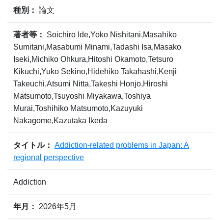
種別：
論文
著者等：
Soichiro Ide,Yoko Nishitani,Masahiko
Sumitani,Masabumi Minami,Tadashi Isa,Masako
Iseki,Michiko Ohkura,Hitoshi Okamoto,Tetsuro
Kikuchi,Yuko Sekino,Hidehiko Takahashi,Kenji
Takeuchi,Atsumi Nitta,Takeshi Honjo,Hiroshi
Matsumoto,Tsuyoshi Miyakawa,Toshiya
Murai,Toshihiko Matsumoto,Kazuyuki
Nakagome,Kazutaka Ikeda
タイトル：
Addiction‐related problems in Japan: A
regional perspective
Addiction
年月：
2026年5月