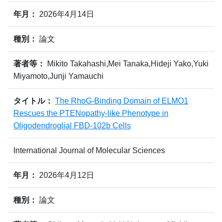
年月：
2026年4月14日
種別：
論文
著者等：
Mikito Takahashi,Mei Tanaka,Hideji Yako,Yuki
Miyamoto,Junji Yamauchi
タイトル：
The RhoG-Binding Domain of ELMO1
Rescues the PTENopathy-like Phenotype in
Oligodendroglial FBD-102b Cells
International Journal of Molecular Sciences
年月：
2026年4月12日
種別：
論文