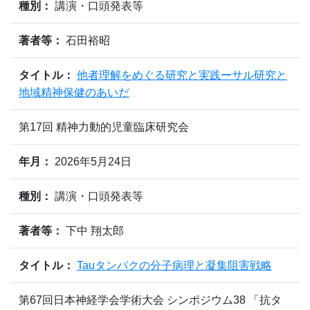
種別：
講演・口頭発表等
著者等：
石田裕昭
タイトル：
他者理解をめぐる研究と実践ーサル研究と
地域精神保健のあいだ
第17回 精神力動的児童臨床研究会
年月：
2026年5月24日
種別：
講演・口頭発表等
著者等：
下中 翔太郎
タイトル：
Tauタンパクの分子病理と凝集阻害戦略
第67回日本神経学会学術大会 シンポジウム38 「抗タ