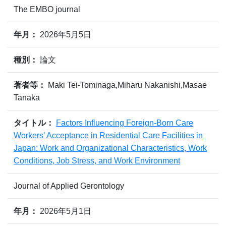
The EMBO journal
年月：
2026年5月5日
種別：
論文
著者等：
Maki Tei-Tominaga,Miharu Nakanishi,Masae
Tanaka
タイトル：
Factors Influencing Foreign-Born Care
Workers’ Acceptance in Residential Care Facilities in
Japan: Work and Organizational Characteristics, Work
Conditions, Job Stress, and Work Environment
Journal of Applied Gerontology
年月：
2026年5月1日