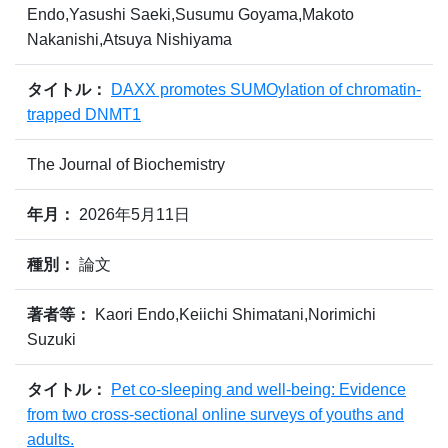
Endo,Yasushi Saeki,Susumu Goyama,Makoto
Nakanishi,Atsuya Nishiyama
タイトル：
DAXX promotes SUMOylation of chromatin-
trapped DNMT1
The Journal of Biochemistry
年月：
2026年5月11日
種別：
論文
著者等：
Kaori Endo,Keiichi Shimatani,Norimichi
Suzuki
タイトル：
Pet co-sleeping and well-being: Evidence
from two cross-sectional online surveys of youths and
adults.