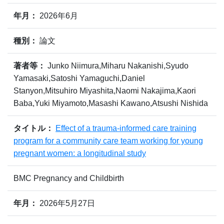
年月：
2026年6月
種別：
論文
著者等：
Junko Niimura,Miharu Nakanishi,Syudo
Yamasaki,Satoshi Yamaguchi,Daniel
Stanyon,Mitsuhiro Miyashita,Naomi Nakajima,Kaori
Baba,Yuki Miyamoto,Masashi Kawano,Atsushi Nishida
タイトル：
Effect of a trauma-informed care training
program for a community care team working for young
pregnant women: a longitudinal study
BMC Pregnancy and Childbirth
年月：
2026年5月27日