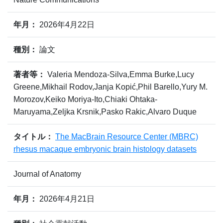
年月：
2026年4月22日
種別：
論文
著者等：
Valeria Mendoza‐Silva,Emma Burke,Lucy
Greene,Mikhail Rodov,Janja Kopić,Phil Barello,Yury M.
Morozov,Keiko Moriya‐Ito,Chiaki Ohtaka‐
Maruyama,Zeljka Krsnik,Pasko Rakic,Alvaro Duque
タイトル：
The MacBrain Resource Center (MBRC)
rhesus macaque embryonic brain histology datasets
Journal of Anatomy
年月：
2026年4月21日