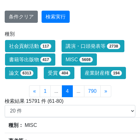
条件クリア
検索実行
種別
研究業績タイプによる絞り込み条件です
社会貢献活動
講演・口頭発表等
117
2738
書籍等出版物
MISC
417
5608
論文
受賞
産業財産権
6313
404
194
«
1
...
4
...
790
»
検索結果 15791 件 (61-80)
業績情報の検索結果(15791件)の内、61件～80件目までを
種別：
MISC