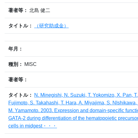
著者等：
北島 健二
タイトル：
（研究助成金）
年月：
種別：
MISC
著者等：
タイトル：
N. Minegishi, N. Suzuki, T. Yokomizo, X. Pan, T.
Fujimoto, S. Takahashi, T. Hara, A. Miyajima, S. NIshikawa,
M. Yamamoto. 2003. Expression and domain-specific functi
GATA-2 during differentiation of the hematopoietic precurso
cells in midgest・・・