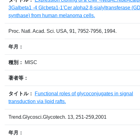
3Galbeta1 -4 Glcbeta1-1'Cer alpha2,8-sialyltransferase (G
synthase) from human melanoma cells.
Proc. Natl. Acad. Sci. USA, 91, 7952-7956, 1994.
年月：
種別：
MISC
著者等：
タイトル：
Functional roles of glycoconjugates in signal
transduction via lipid rafts.
Trend.Glycosci.Glycotech. 13, 251-259,2001
年月：