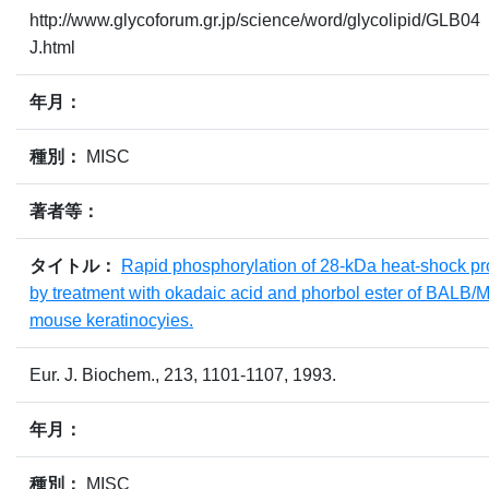
http://www.glycoforum.gr.jp/science/word/glycolipid/GLB04
J.html
年月：
種別：
MISC
著者等：
タイトル：
Rapid phosphorylation of 28-kDa heat-shock pr
by treatment with okadaic acid and phorbol ester of BALB/
mouse keratinocyies.
Eur. J. Biochem., 213, 1101-1107, 1993.
年月：
種別：
MISC