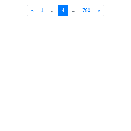
«
1
...
4
...
790
»