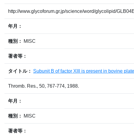
http://www.glycoforum.gr.jp/science/word/glycolipid/GLB04
年月：
種別：
MISC
著者等：
タイトル：
Subunit B of factor Xlll is present in bovine plate
Thromb. Res., 50, 767-774, 1988.
年月：
種別：
MISC
著者等：