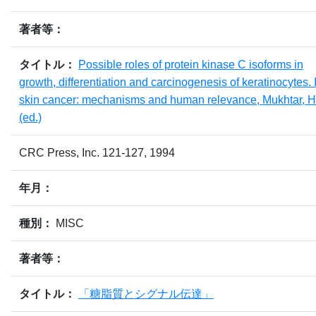
著者等：
タイトル：
Possible roles of protein kinase C isoforms in
growth, differentiation and carcinogenesis of keratinocytes. 
skin cancer: mechanisms and human relevance, Mukhtar, H
(ed.)
CRC Press, Inc. 121-127, 1994
年月：
種別：
MISC
著者等：
タイトル：
「糖脂質とシグナル伝達」