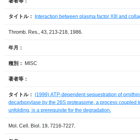
著者等：
タイトル：
Interaction between plasma factor Xlll and colla
Thromb. Res., 43, 213-218, 1986.
年月：
種別：
MISC
著者等：
タイトル：
(1999) ATP-dependent sequestration of ornithi
decarboxylase by the 26S proteasome, a process coupled t
unfolding, is a prerequisite for the degradation.
Mol. Cell. Biol. 19, 7216-7227.