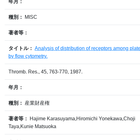
年月：
種別：
MISC
著者等：
タイトル：
Analysis of distribution of receptors among plate
by flow cytometry.
Thromb. Res., 45, 763-770, 1987.
年月：
種別：
産業財産権
著者等：
Hajime Karasuyama,Hiromichi Yonekawa,Choji
Taya,Kunie Matsuoka