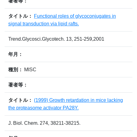
著者等：
タイトル：
Functional roles of glycoconjugates in
signal transduction via lipid rafts.
Trend.Glycosci.Glycotech. 13, 251-259,2001
年月：
種別：
MISC
著者等：
タイトル：
(1999) Growth retardation in mice lacking
the proteasome activator PA28Y.
J. Biol. Chem. 274, 38211-38215.