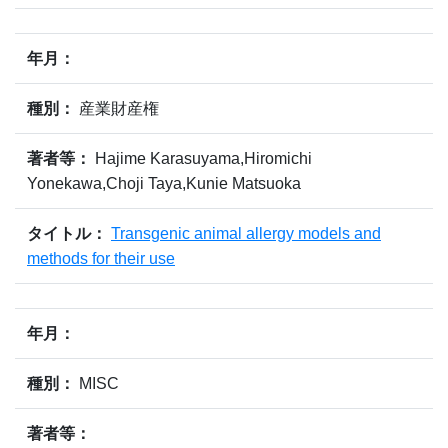
年月：
種別：
産業財産権
著者等：
Hajime Karasuyama,Hiromichi
Yonekawa,Choji Taya,Kunie Matsuoka
タイトル：
Transgenic animal allergy models and
methods for their use
年月：
種別：
MISC
著者等：