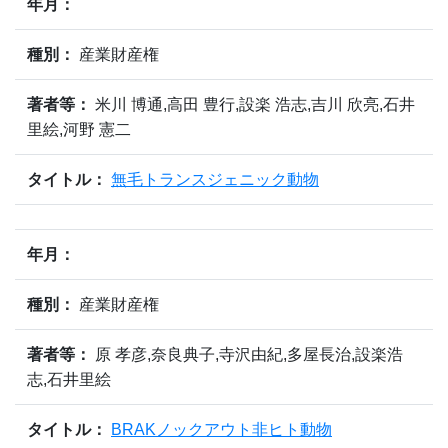
年月：
種別：
産業財産権
著者等：
米川 博通,高田 豊行,設楽 浩志,吉川 欣亮,石井
里絵,河野 憲二
タイトル：
無毛トランスジェニック動物
年月：
種別：
産業財産権
著者等：
原 孝彦,奈良典子,寺沢由紀,多屋長治,設楽浩
志,石井里絵
タイトル：
BRAKノックアウト非ヒト動物