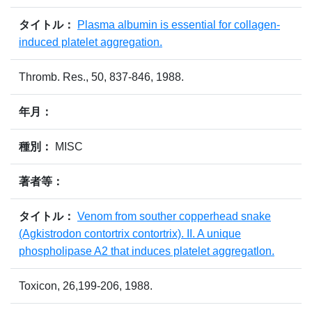
タイトル：
Plasma albumin is essential for collagen-
induced platelet aggregation.
Thromb. Res., 50, 837-846, 1988.
年月：
種別：
MISC
著者等：
タイトル：
Venom from souther copperhead snake
(Agkistrodon contortrix contortrix). II. A unique
phospholipase A2 that induces platelet aggregatlon.
Toxicon, 26,199-206, 1988.