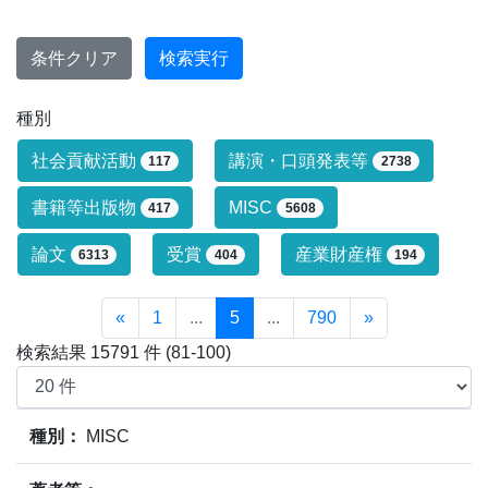
条件クリア
検索実行
種別
研究業績タイプによる絞り込み条件です
社会貢献活動
講演・口頭発表等
117
2738
書籍等出版物
MISC
417
5608
論文
受賞
産業財産権
6313
404
194
«
1
...
5
...
790
»
検索結果 15791 件 (81-100)
業績情報の検索結果(15791件)の内、81件～100件目まで
種別：
MISC