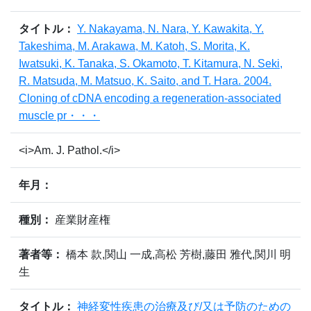
タイトル：
Y. Nakayama, N. Nara, Y. Kawakita, Y.
Takeshima, M. Arakawa, M. Katoh, S. Morita, K.
Iwatsuki, K. Tanaka, S. Okamoto, T. Kitamura, N. Seki,
R. Matsuda, M. Matsuo, K. Saito, and T. Hara. 2004.
Cloning of cDNA encoding a regeneration-associated
muscle pr・・・
<i>Am. J. Pathol.</i>
年月：
種別：
産業財産権
著者等：
橋本 款,関山 一成,高松 芳樹,藤田 雅代,関川 明
生
タイトル：
神経変性疾患の治療及び/又は予防のための