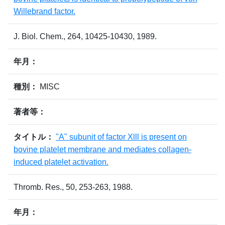
Willebrand factor.
J. Biol. Chem., 264, 10425-10430, 1989.
年月：
種別：
MISC
著者等：
タイトル：
"A" subunit of factor Xlll is present on
bovine platelet membrane and mediates collagen-
induced platelet activation.
Thromb. Res., 50, 253-263, 1988.
年月：