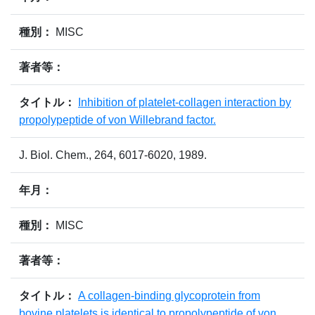
種別：
MISC
著者等：
タイトル：
Inhibition of platelet-collagen interaction by
propolypeptide of von Willebrand factor.
J. Biol. Chem., 264, 6017-6020, 1989.
年月：
種別：
MISC
著者等：
タイトル：
A collagen-binding glycoprotein from
bovine platelets is identical to propolypeptide of von