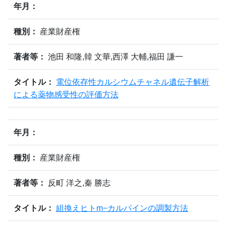
年月：
種別：
産業財産権
著者等：
池田 和隆,韓 文華,西澤 大輔,福田 謙一
タイトル：
電位依存性カルシウムチャネル遺伝子解析
による薬物感受性の評価方法
年月：
種別：
産業財産権
著者等：
反町 洋之,秦 勝志
タイトル：
組換えヒトm−カルパインの調製方法