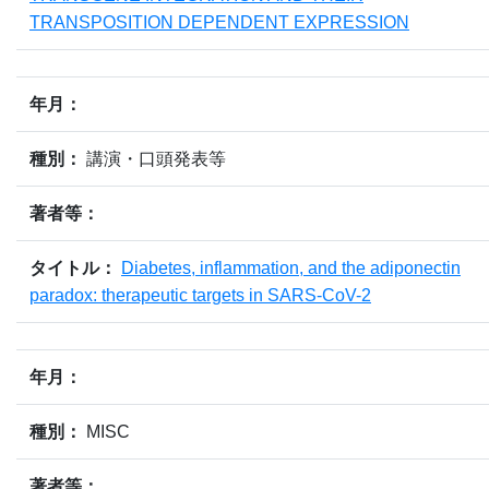
TRANSPOSITION DEPENDENT EXPRESSION
年月：
種別：
講演・口頭発表等
著者等：
タイトル：
Diabetes, inflammation, and the adiponectin
paradox: therapeutic targets in SARS-CoV-2
年月：
種別：
MISC
著者等：