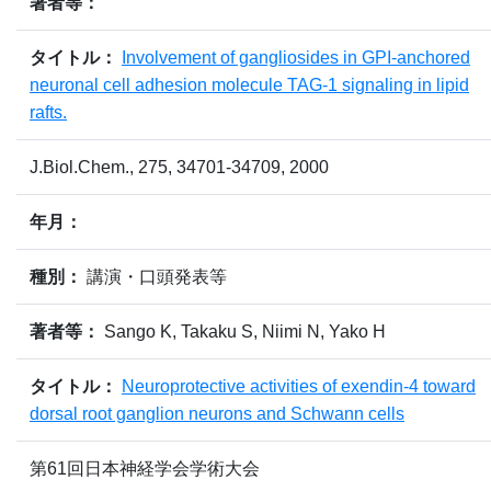
著者等：
タイトル：
Involvement of gangliosides in GPI-anchored
neuronal cell adhesion molecule TAG-1 signaling in lipid
rafts.
J.Biol.Chem., 275, 34701-34709, 2000
年月：
種別：
講演・口頭発表等
著者等：
Sango K, Takaku S, Niimi N, Yako H
タイトル：
Neuroprotective activities of exendin-4 toward
dorsal root ganglion neurons and Schwann cells
第61回日本神経学会学術大会