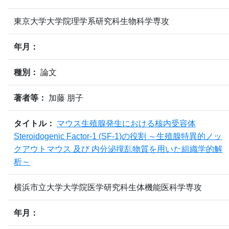
東京大学大学院理学系研究科生物科学専攻
年月：
種別：
論文
著者等：
加藤 朋子
タイトル：
マウス生殖腺発生における核内受容体
Steroidogenic Factor-1 (SF-1)の役割 ～生殖腺特異的ノッ
クアウトマウス 及び 内分泌撹乱物質を用いた組織学的解
析～
横浜市立大学大学院医学研究科生体機能医科学専攻
年月：