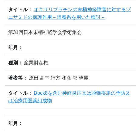
タイトル：
オキサリプラチンの末梢神経障害に対するゾ
ニサミドの保護作用－培養系を用いた検討－
第31回日本末梢神経学会学術集会
年月：
種別：
産業財産権
著者等：
原田 高幸,行方 和彦,郭 暁麗
タイトル：
Dock8を含む神経炎症又は脱髄疾患の予防又
は治療用医薬組成物
年月：