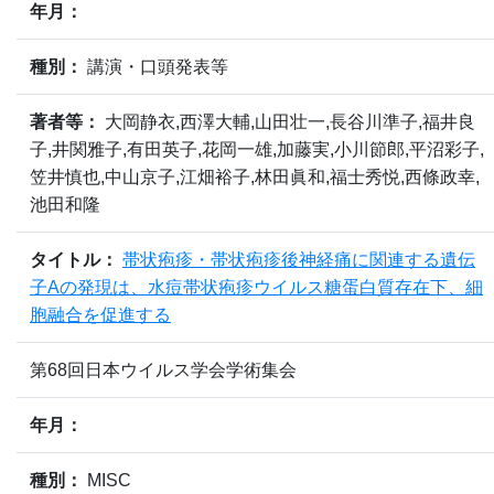
年月：
種別：
講演・口頭発表等
著者等：
大岡静衣,西澤大輔,山田壮一,長谷川準子,福井良
子,井関雅子,有田英子,花岡一雄,加藤実,小川節郎,平沼彩子,
笠井慎也,中山京子,江畑裕子,林田眞和,福士秀悦,西條政幸,
池田和隆
タイトル：
帯状疱疹・帯状疱疹後神経痛に関連する遺伝
子Aの発現は、水痘帯状疱疹ウイルス糖蛋白質存在下、細
胞融合を促進する
第68回日本ウイルス学会学術集会
年月：
種別：
MISC