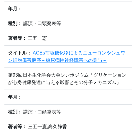
年月：
種別：
講演・口頭発表等
著者等：
三五一憲
タイトル：
AGEs前駆糖化物によるニューロンやシュワ
ン細胞傷害機序－糖尿病性神経障害への関与－
第93回日本生化学会大会シンポジウム「グリケーション
が心身健康発達に与える影響とその分子メカニズム」
年月：
種別：
講演・口頭発表等
著者等：
三五一憲,高久静香