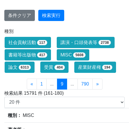
条件クリア
検索実行
種別
研究業績タイプによる絞り込み条件です
社会貢献活動
講演・口頭発表等
117
2738
書籍等出版物
MISC
417
5608
論文
受賞
産業財産権
6313
404
194
«
1
...
9
...
790
»
検索結果 15791 件 (161-180)
業績情報の検索結果(15791件)の内、161件～180件目ま
種別：
MISC