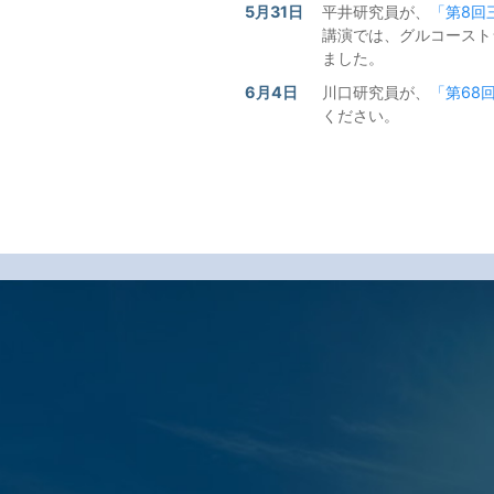
5月31日
平井研究員が、
「第8回
講演では、グルコースト
ました。
6月4日
川口研究員が、
「第68
ください。