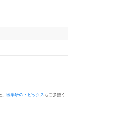
た。
医学研のトピックス
もご参照く