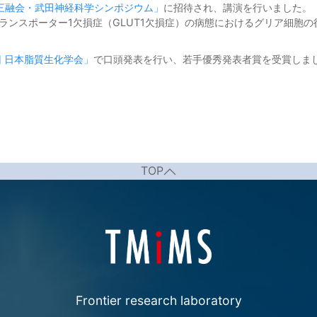
三融会・武田神経科学シンポジウム」
に招待され、講演を行いました。
ランスポーター1欠損症（GLUT1欠損症）の病態におけるグリア細胞
回 日本脂質生化学会」
で口頭発表を行い、若手優秀発表者賞を受賞しま
TOP
Frontier research laboratory