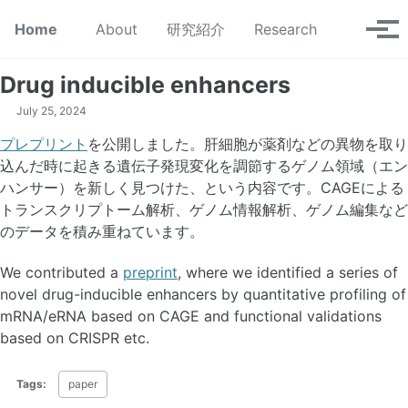
Skip to primary navigation
Skip to content
Skip to footer
Toggle se
Home
About
研究紹介
Research
Tog
Drug inducible enhancers
July 25, 2024
プレプリント
を公開しました。肝細胞が薬剤などの異物を取り
込んだ時に起きる遺伝子発現変化を調節するゲノム領域（エン
ハンサー）を新しく見つけた、という内容です。CAGEによる
トランスクリプトーム解析、ゲノム情報解析、ゲノム編集など
のデータを積み重ねています。
We contributed a
preprint
, where we identified a series of
novel drug-inducible enhancers by quantitative profiling of
mRNA/eRNA based on CAGE and functional validations
based on CRISPR etc.
Tags:
paper