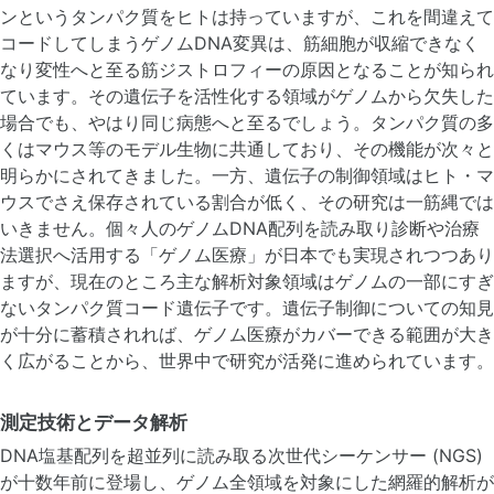
ンというタンパク質をヒトは持っていますが、これを間違えて
コードしてしまうゲノムDNA変異は、筋細胞が収縮できなく
なり変性へと至る筋ジストロフィーの原因となることが知られ
ています。その遺伝子を活性化する領域がゲノムから欠失した
場合でも、やはり同じ病態へと至るでしょう。タンパク質の多
くはマウス等のモデル生物に共通しており、その機能が次々と
明らかにされてきました。一方、遺伝子の制御領域はヒト・マ
ウスでさえ保存されている割合が低く、その研究は一筋縄では
いきません。個々人のゲノムDNA配列を読み取り診断や治療
法選択へ活用する「ゲノム医療」が日本でも実現されつつあり
ますが、現在のところ主な解析対象領域はゲノムの一部にすぎ
ないタンパク質コード遺伝子です。遺伝子制御についての知見
が十分に蓄積されれば、ゲノム医療がカバーできる範囲が大き
く広がることから、世界中で研究が活発に進められています。
測定技術とデータ解析
DNA塩基配列を超並列に読み取る次世代シーケンサー (NGS)
が十数年前に登場し、ゲノム全領域を対象にした網羅的解析が