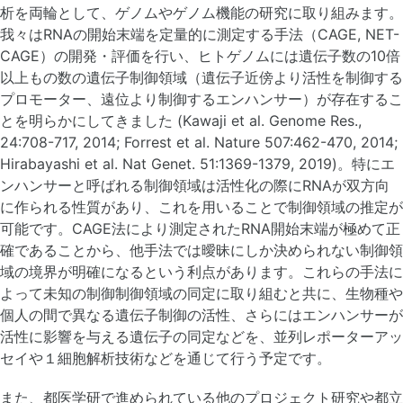
析を両輪として、ゲノムやゲノム機能の研究に取り組みます。
我々はRNAの開始末端を定量的に測定する手法（CAGE, NET-
CAGE）の開発・評価を行い、ヒトゲノムには遺伝子数の10倍
以上もの数の遺伝子制御領域（遺伝子近傍より活性を制御する
プロモーター、遠位より制御するエンハンサー）が存在するこ
とを明らかにしてきました (Kawaji et al. Genome Res.,
24:708-717, 2014; Forrest et al. Nature 507:462-470, 2014;
Hirabayashi et al. Nat Genet. 51:1369-1379, 2019)。特にエ
ンハンサーと呼ばれる制御領域は活性化の際にRNAが双方向
に作られる性質があり、これを用いることで制御領域の推定が
可能です。CAGE法により測定されたRNA開始末端が極めて正
確であることから、他手法では曖昧にしか決められない制御領
域の境界が明確になるという利点があります。これらの手法に
よって未知の制御制御領域の同定に取り組むと共に、生物種や
個人の間で異なる遺伝子制御の活性、さらにはエンハンサーが
活性に影響を与える遺伝子の同定などを、並列レポーターアッ
セイや１細胞解析技術などを通じて行う予定です。
また、都医学研で進められている他のプロジェクト研究や都立