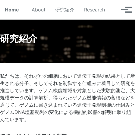
Skip to primary navigation
Skip to content
Skip to footer
Toggle se
Home
About
研究紹介
Research
Tog
研究紹介
私たちは、それぞれの細胞において遺伝子発現の結果として産
生される分子、そしてそれを制御する仕組みに着目して研究を
推進しています。ゲノム機能領域を対象とした実験的測定、大
規模データの計算解析、得られたゲノム機能情報の蓄積などを
通じて、ゲノムに書き込まれている遺伝子発現制御の仕組みと
ゲノムDNA塩基配列の変化による機能的影響の解明に取り組
んでいます。