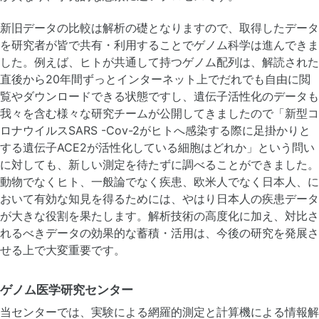
新旧データの比較は解析の礎となりますので、取得したデータ
を研究者が皆で共有・利用することでゲノム科学は進んできま
した。例えば、ヒトが共通して持つゲノム配列は、解読された
直後から20年間ずっとインターネット上でだれでも自由に閲
覧やダウンロードできる状態ですし、遺伝子活性化のデータも
我々を含む様々な研究チームが公開してきましたので「新型コ
ロナウイルスSARS -Cov-2がヒトへ感染する際に足掛かりと
する遺伝子ACE2が活性化している細胞はどれか」という問い
に対しても、新しい測定を待たずに調べることができました。
動物でなくヒト、一般論でなく疾患、欧米人でなく日本人、に
おいて有効な知見を得るためには、やはり日本人の疾患データ
が大きな役割を果たします。解析技術の高度化に加え、対比さ
れるべきデータの効果的な蓄積・活用は、今後の研究を発展さ
せる上で大変重要です。
ゲノム医学研究センター
当センターでは、実験による網羅的測定と計算機による情報解