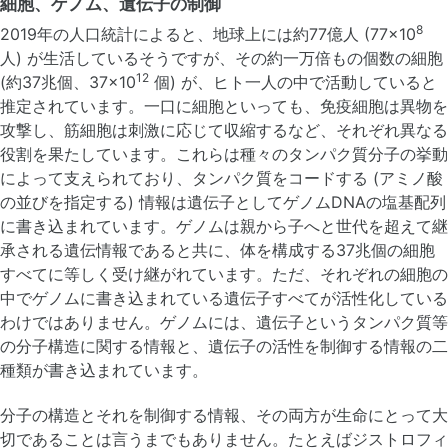
細胞、ゲノム、遺伝子の制御
8
2019年の人口統計によると、地球上には約77億人 (77×10
人) が生活しているそうですが、その約一万倍もの個数の細胞
12
(約37兆個、37×10
個) が、ヒト一人の中で活動していると
推定されています。一口に細胞といっても、免疫細胞は異物を
攻撃し、筋細胞は刺激に応じて収縮するなど、それぞれ異なる
役割を果たしています。これらは種々のタンパク質分子の挙動
によって支えられており、タンパク質をコードする (アミノ酸
の並びを指定する) 情報は遺伝子としてゲノムDNAの塩基配列
に書き込まれています。ゲノムは親から子へと世代を超えて継
承される遺伝情報であると共に、体を構成する37兆個の細胞
すべてに等しく受け継がれています。ただ、それぞれの細胞の
中でゲノムに書き込まれている遺伝子すべてが活性化している
わけではありません。ゲノムには、遺伝子というタンパク質等
の分子構造に関する情報と、遺伝子の活性を制御する情報の二
種類が書き込まれています。
分子の構造とそれを制御する情報、その両方が生命にとって大
切であることは言うまでもありません。たとえばジストロフィ