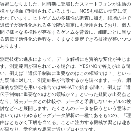
容易になりました。同時期に登場したスマートフォンが生活の
様々な場面で利用されているように、NGSも幅広い研究に使
われています。ヒトゲノムの多様性の調査に加え、細胞の中で
遺伝子が活性化される各段階の測定にも活用されており、個人
間で様々な多様性が存在するゲノムを背景に、細胞ごとに異な
る遺伝子活性化の過程を、くまなく測定できる技術が整いつつ
あります。
測定技術の進歩によって、データ解析にも質的な変化が生じま
す。測定範囲が限られている場合は、YES/NOで答えが出る問
い、例えば「遺伝子制御に重要なのはこの領域では？」といっ
た疑問に対して、測定結果が合致するかを調べます。一方、網
羅的な測定を用いる場合ではWHATで始まる問い、例えば「遺
伝子制御に重要なのはどの領域か？」といった疑問が出発点と
なり、過去データとの比較や、データと矛盾しないモデルの検
討などへと展開します。たくさんのデータを扱うという意味に
おいてはいわゆるビッグデータ解析の一種であるものの、「理
由はともかく正解を当てる」ことに注力する機械学習とは趣き
が異なり、学究的な思索に近いプロセスです。