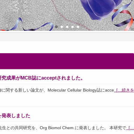
成果がMCB誌にacceptされました。
る新しい論文が、Molecular Cellular Biology誌にacce
[…続き
を発表しました
陽子先生との共同研究を、Org Biomol Chem.に発表しました。 本研究で
[…