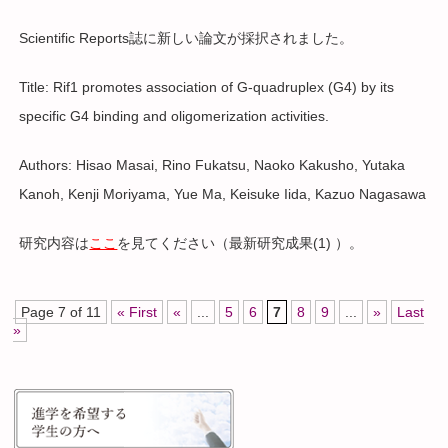
Scientific Reports誌に新しい論文が採択されました。
Title: Rif1 promotes association of G-quadruplex (G4) by its
specific G4 binding and oligomerization activities.
Authors: Hisao Masai, Rino Fukatsu, Naoko Kakusho, Yutaka
Kanoh, Kenji Moriyama, Yue Ma, Keisuke Iida, Kazuo Nagasawa
研究内容は
ここ
を見てください（最新研究成果(1) ）。
Page 7 of 11
« First
«
...
5
6
7
8
9
...
»
Last
»