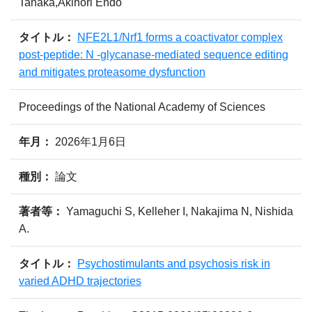
Tanaka,Akinori Endo
タイトル：
NFE2L1/Nrf1 forms a coactivator complex
post-peptide: N -glycanase-mediated sequence editing
and mitigates proteasome dysfunction
Proceedings of the National Academy of Sciences
年月：
2026年1月6日
種別：
論文
著者等：
Yamaguchi S, Kelleher I, Nakajima N, Nishida
A.
タイトル：
Psychostimulants and psychosis risk in
varied ADHD trajectories