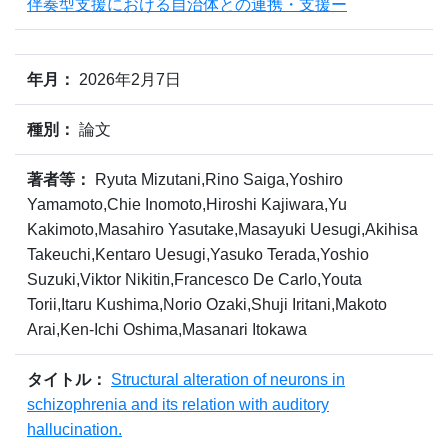
伴奏型支援における自治体との連携・支援ー
年月：
2026年2月7日
種別：
論文
著者等：
Ryuta Mizutani,Rino Saiga,Yoshiro
Yamamoto,Chie Inomoto,Hiroshi Kajiwara,Yu
Kakimoto,Masahiro Yasutake,Masayuki Uesugi,Akihisa
Takeuchi,Kentaro Uesugi,Yasuko Terada,Yoshio
Suzuki,Viktor Nikitin,Francesco De Carlo,Youta
Torii,Itaru Kushima,Norio Ozaki,Shuji Iritani,Makoto
Arai,Ken-Ichi Oshima,Masanari Itokawa
タイトル：
Structural alteration of neurons in
schizophrenia and its relation with auditory
hallucination.