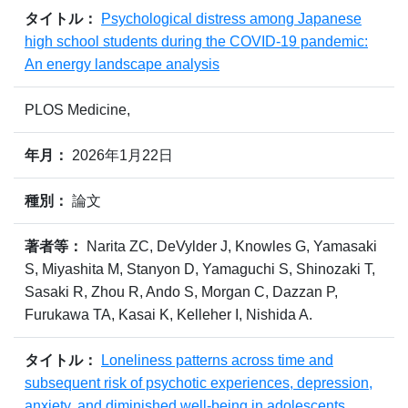
タイトル：
Psychological distress among Japanese
high school students during the COVID-19 pandemic:
An energy landscape analysis
PLOS Medicine,
年月：
2026年1月22日
種別：
論文
著者等：
Narita ZC, DeVylder J, Knowles G, Yamasaki
S, Miyashita M, Stanyon D, Yamaguchi S, Shinozaki T,
Sasaki R, Zhou R, Ando S, Morgan C, Dazzan P,
Furukawa TA, Kasai K, Kelleher I, Nishida A.
タイトル：
Loneliness patterns across time and
subsequent risk of psychotic experiences, depression,
anxiety, and diminished well-being in adolescents.