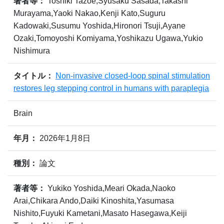
著者等：
Toshiki Tazoe,Syusaku Sasada,Takashi
Murayama,Yaoki Nakao,Kenji Kato,Suguru
Kadowaki,Susumu Yoshida,Hironori Tsuji,Ayane
Ozaki,Tomoyoshi Komiyama,Yoshikazu Ugawa,Yukio
Nishimura
タイトル：
Non-invasive closed-loop spinal stimulation
restores leg stepping control in humans with paraplegia
Brain
年月：
2026年1月8日
種別：
論文
著者等：
Yukiko Yoshida,Meari Okada,Naoko
Arai,Chikara Ando,Daiki Kinoshita,Yasumasa
Nishito,Fuyuki Kametani,Masato Hasegawa,Keiji