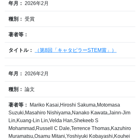
年月：
2026年2月
種別：
受賞
著者等：
タイトル：
（第8回「キャタピラーSTEM賞」）
年月：
2026年2月
種別：
論文
著者等：
Mariko Kasai,Hiroshi Sakuma,Motomasa
Suzuki,Masahiro Nishiyama,Nanako Kawata,Jainn-Jim
Lin,Kuang-Lin Lin,Velda Han,Shekeeb S
Mohammad,Russell C Dale,Terrence Thomas,Kazuhiro
Muramatsu,Osamu Mitani,Yoshiyuki Kobayashi,Kouhei