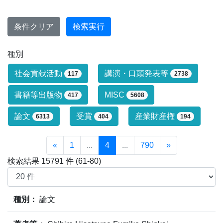
条件クリア
検索実行
種別
研究業績タイプによる絞り込み条件です
社会貢献活動
講演・口頭発表等
117
2738
書籍等出版物
MISC
417
5608
論文
受賞
産業財産権
6313
404
194
«
1
...
4
...
790
»
検索結果 15791 件 (61-80)
業績情報の検索結果(15791件)の内、61件～80件目までを
種別：
論文