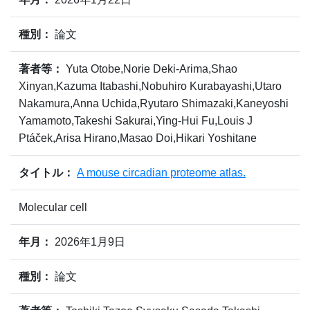
種別：
論文
著者等：
Yuta Otobe,Norie Deki-Arima,Shao
Xinyan,Kazuma Itabashi,Nobuhiro Kurabayashi,Utaro
Nakamura,Anna Uchida,Ryutaro Shimazaki,Kaneyoshi
Yamamoto,Takeshi Sakurai,Ying-Hui Fu,Louis J
Ptáček,Arisa Hirano,Masao Doi,Hikari Yoshitane
タイトル：
A mouse circadian proteome atlas.
Molecular cell
年月：
2026年1月9日
種別：
論文