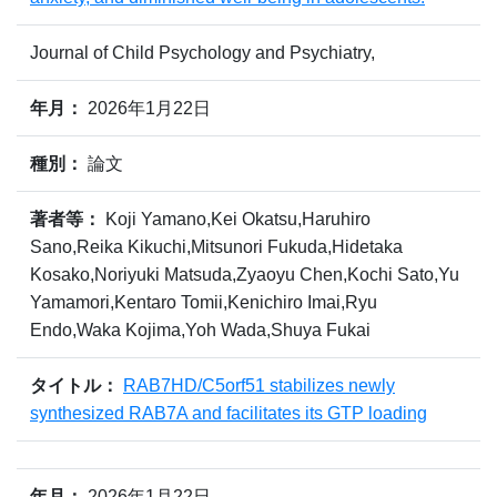
Journal of Child Psychology and Psychiatry,
年月：
2026年1月22日
種別：
論文
著者等：
Koji Yamano,Kei Okatsu,Haruhiro
Sano,Reika Kikuchi,Mitsunori Fukuda,Hidetaka
Kosako,Noriyuki Matsuda,Zyaoyu Chen,Kochi Sato,Yu
Yamamori,Kentaro Tomii,Kenichiro Imai,Ryu
Endo,Waka Kojima,Yoh Wada,Shuya Fukai
タイトル：
RAB7HD/C5orf51 stabilizes newly
synthesized RAB7A and facilitates its GTP loading
年月：
2026年1月22日