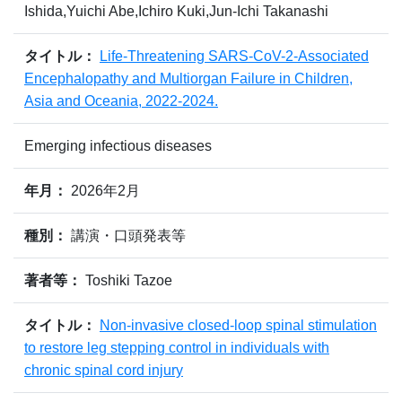
Ishida,Yuichi Abe,Ichiro Kuki,Jun-Ichi Takanashi
タイトル：
Life-Threatening SARS-CoV-2-Associated
Encephalopathy and Multiorgan Failure in Children,
Asia and Oceania, 2022-2024.
Emerging infectious diseases
年月：
2026年2月
種別：
講演・口頭発表等
著者等：
Toshiki Tazoe
タイトル：
Non-invasive closed-loop spinal stimulation
to restore leg stepping control in individuals with
chronic spinal cord injury