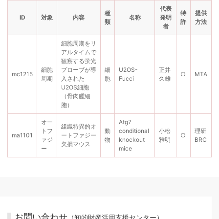
代表
種
特
提供
ID
対象
内容
名称
発明
類
許
方法
者
細胞周期をリ
アルタイムで
観察する蛍光
細胞
プローブが導
細
U2OS-
正井
mc1215
○
MTA
周期
入された
胞
Fucci
久雄
U2OS細胞
（骨肉腫細
胞）
オー
Atg7
組織特異的オ
トフ
動
conditional
小松
理研
ma1101
ートファジー
○
ァジ
物
knockout
雅明
BRC
欠損マウス
ー
mice
お問い合わせ
（知的財産活用支援センター）