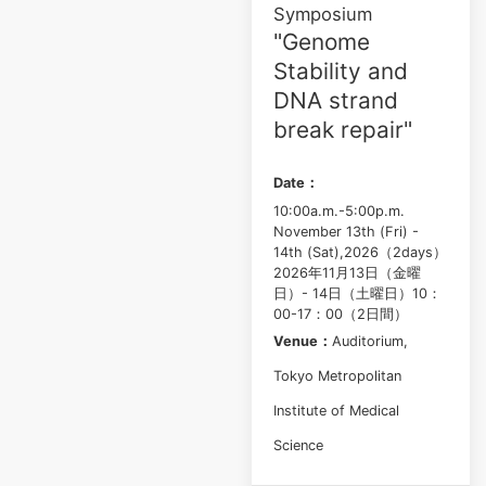
Symposium
"Genome
Stability and
DNA strand
break repair"
Date：
10:00a.m.-5:00p.m.
November 13th (Fri) -
14th (Sat),2026（2days）
2026年11月13日（金曜
日）- 14日（土曜日）10：
00-17：00（2日間）
Venue：
Auditorium,
Tokyo Metropolitan
Institute of Medical
Science