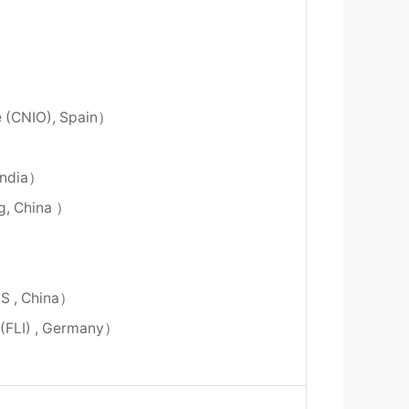
e (CNIO), Spain）
 India）
ng, China ）
AS , China）
e (FLI) , Germany）