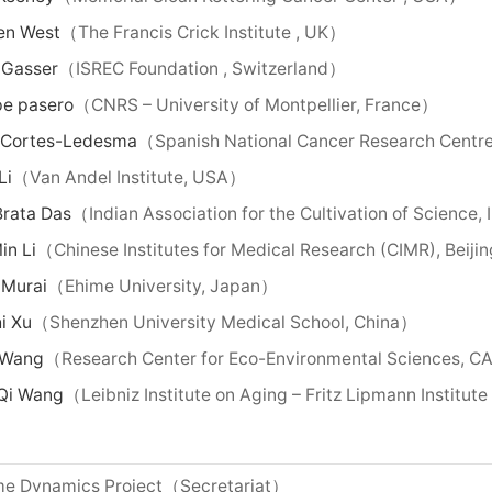
en West
（The Francis Crick Institute , UK）
 Gasser
（ISREC Foundation , Switzerland）
pe pasero
（CNRS – University of Montpellier, France）
e Cortes-Ledesma
（Spanish National Cancer Research Centr
Li
（Van Andel Institute, USA）
Brata Das
（Indian Association for the Cultivation of Science,
in Li
（Chinese Institutes for Medical Research (CIMR), Beiji
 Murai
（Ehime University, Japan）
i Xu
（Shenzhen University Medical School, China）
 Wang
（Research Center for Eco-Environmental Sciences, C
Qi Wang
（Leibniz Institute on Aging – Fritz Lipmann Institut
e Dynamics Project（Secretariat）