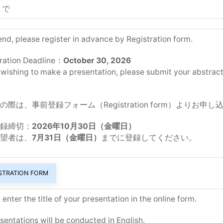
まで
end, please register in advance by Registration form.
ration Deadline：
October 30, 2026
wishing to make a presentation, please submit your abstrac
の際は、事前登録フォーム（Registration form）よりお申
録締切：
2026年10月30日（金曜日）
望者は、
7月31日（金曜日）
までに登録してください。
STRATION FORM
 enter the title of your presentation in the online form.
esentations will be conducted in English.