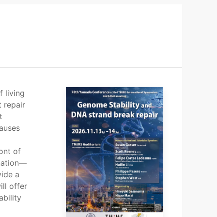
 living
 repair
t
causes
ont of
nation—
vide a
ll offer
bility