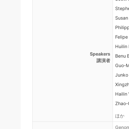
Steph
Susan
Philip
Felip
Huilin 
Speakers
Benu 
講演者
Guo-M
Junko
Xingzh
Hailin
Zhao-
ほか
Genom