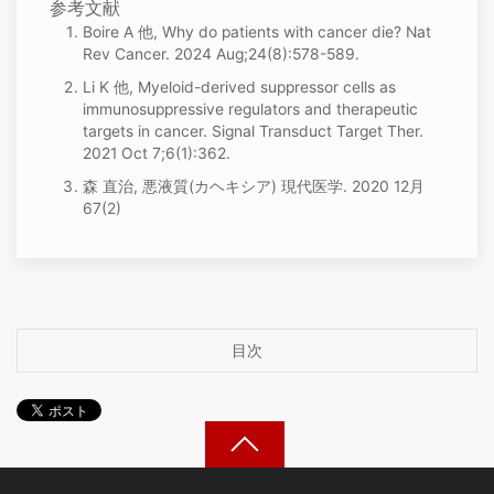
参考文献
Boire A 他, Why do patients with cancer die? Nat
Rev Cancer. 2024 Aug;24(8):578-589.
Li K 他, Myeloid-derived suppressor cells as
immunosuppressive regulators and therapeutic
targets in cancer. Signal Transduct Target Ther.
2021 Oct 7;6(1):362.
森 直治, 悪液質(カヘキシア) 現代医学. 2020 12月
67(2)
目次