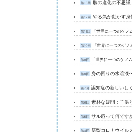
脳の進化の不思議
第13回
やる気が動かす身
第12回
「世界に一つのゲノ
第11回
「世界に一つのゲノ
第10回
「世界に一つのゲノ
第9回
身の回りの水溶液
第8回
認知症の新しいし
第7回
素朴な疑問；子供
第6回
サル痘って何です
第5回
新型コロナウイルス
第4回