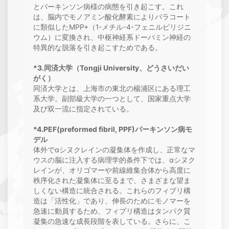
とパーキンソン病様の病態を引き起こす。これ
は、脳内でモノアミン酸化酵素によりパラコート
に類似したMPP+（1-メチル-4-フェニルピリジニ
ウム）に変換され、中枢神経系ドーパミン神経の
特異的な脱落を引き起こすためである。
*3.同済大学（Tongji University、どうさいだい
がく）
同済大学とは、上海市の東北の楊浦区にある理工
系大学。副部級大学の一つとして、国家重点大学
及び双一流に指定されている。
*4.PEF(preformed fibril, PPF)パーキンソン病モ
デル
体外でαシヌクレインの凝集体を作成し、正常なマ
ウスの脳に注入する病理学的条件下では、αシヌク
レインが、オリゴマーや前線維集合体から高度に
秩序化された凝集体に至るまで、さまざまな望ま
しくない構造に統合される。これらのフィブリ構
造は「活性化」であり、伸長のためにモノマーを
急速に動員するため、フィブリ構造はタンパク質
凝集の急速な成長段階を表している。さらに、こ