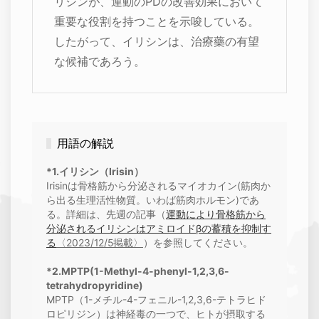
リシンが、運動のPDの改善効果において
重要な役割を持つことを示唆している。
したがって、イリシンは、治療藥の有望
な候補であろう。
用語の解説
*1.イリシン（Irisin）
Irisinは骨格筋から分泌されるマイオカイン(筋肉か
ら出る生理活性物質。いわば筋肉ホルモン)であ
る。詳細は、先週の記事（
運動により骨格筋から
分泌されるイリシンはアミロイドβの蓄積を抑制す
る
〈2023/12/5掲載〉
）を参照してください。
*2.MPTP(1-Methyl-4-phenyl-1,2,3,6-
tetrahydropyridine)
MPTP（1-メチル-4-フェニル-1,2,3,6-テトラヒド
ロピリジン）は神経毒の一つで、ヒトが摂取する