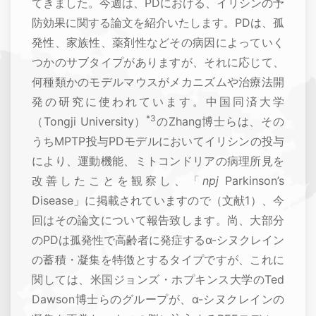
てきました。今週は、PDにおける、イリシンの予
防効果に関する論文を紹介いたします。PDは、孤
発性、家族性、薬剤性などその病因によっていく
つかのサブタイプがありますが、それに応じて、
何種類かのモデルマウスがメカニズムや治療法開
発の研究に使われています。中国同済大学
*3
（Tongji University）
のZhang博士らは、その
うちMPTP投与PDモデルにおいてイリシンの投与
により、運動機能、ミトコンドリアの病理所見を
改善したことを観察し、「
npj
Parkinson’s
Disease」に掲載されていますので（文献1）、今
回はその論文について報告致します。尚、大部分
のPDは孤発性で高齢者に発症するα-シヌクレイン
の蓄積・凝集を特徴とするタイプですが、これに
関しては、米国ジョンズ・ホプキンス大学のTed
Dawson博士らのグループが、α-シヌクレインの