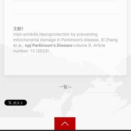
文献1
Irisin exhibits neuroprotection by preventing
mitochondrial damage in Parkinson’s disease, Xi Zhang
et al.,
npj Parkinson's Disease
volume 9, Article
number: 13 (2023)
一覧へ