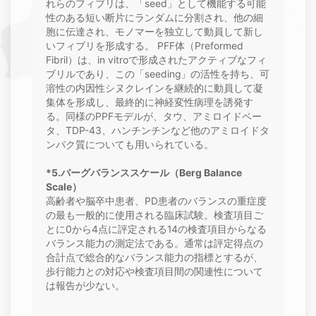
れらのフィブリは、「seed」として機能する可能
性のある短い断片にランダムに分割され、他の細
胞に伝達され、モノマーを独立して動員して新し
いフィブリを形成する。 PFF体（Preformed
Fibril）は、in vitroで形成されたアクティブなフィ
ブリルであり、この「seeding」の活性を持ち、可
溶性の内因性シヌクレインを継続的に動員して凝
集体を形成し、最終的に神経変性病理を誘発す
る。同様のPPFモデルが、タウ、アミロイドベー
タ、TDP-43、ハンチンチンなど他のアミロイドタ
ンパク質についても用いられている。
*5.バーグバランススケール（Berg Balance
Scale）
高齢者や脳卒中患者、PD患者のバランスの重症度
の最も一般的に使用される臨床試験。検査項目ご
とに0から4点に評定される14の検査項目からなる
バランス能力の測定法である。通常は評定得点の
合計点で総合的なバランス能力の指標とするが、
歩行能力との対応や検査項目間の関連性について
は報告が少ない。