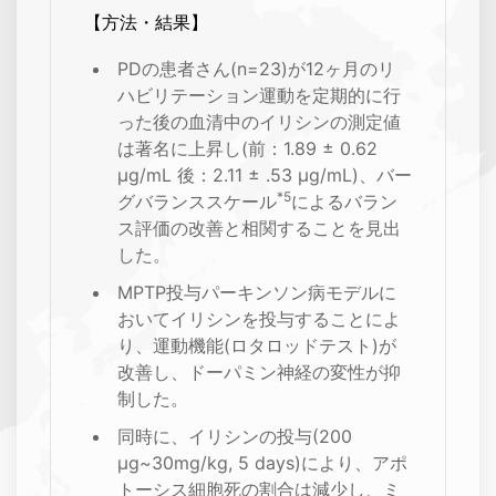
【方法・結果】
PDの患者さん(n=23)が12ヶ月のリ
ハビリテーション運動を定期的に行
った後の血清中のイリシンの測定値
は著名に上昇し(前：1.89 ± 0.62
μg/mL 後：2.11 ± .53 μg/mL)、バー
*5
グバランススケール
によるバラン
ス評価の改善と相関することを見出
した。
MPTP投与パーキンソン病モデルに
おいてイリシンを投与することによ
り、運動機能(ロタロッドテスト)が
改善し、ドーパミン神経の変性が抑
制した。
同時に、イリシンの投与(200
μg~30mg/kg, 5 days)により、アポ
トーシス細胞死の割合は減少し、ミ