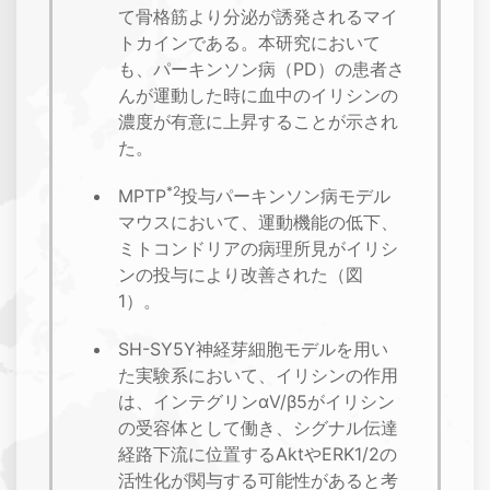
て骨格筋より分泌が誘発されるマイ
トカインである。本研究において
も、パーキンソン病（PD）の患者さ
んが運動した時に血中のイリシンの
濃度が有意に上昇することが示され
た。
*2
MPTP
投与パーキンソン病モデル
マウスにおいて、運動機能の低下、
ミトコンドリアの病理所見がイリシ
ンの投与により改善された（図
1）。
SH-SY5Y神経芽細胞モデルを用い
た実験系において、イリシンの作用
は、インテグリンαV/β5がイリシン
の受容体として働き、シグナル伝達
経路下流に位置するAktやERK1/2の
活性化が関与する可能性があると考