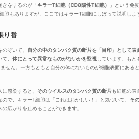
働きをするのが「
キラーT細胞（CD8陽性T細胞）
」という免
疫細胞もありますが、ここではキラーT細胞にしぼって説明しま
張り番
をのぞいて、
自分の中のタンパク質の断片を「目印」として表
いて、
体にとって異常なものがないかを監視
しています。もと
しません。一方もともと自分の体にないものが細胞表面にある
スに感染すると、
そのウイルスのタンパク質の断片
も細胞の表
なので、キラーT細胞は「これはおかしい！」と気づいて、
そ
スの広がりを止めることができます。