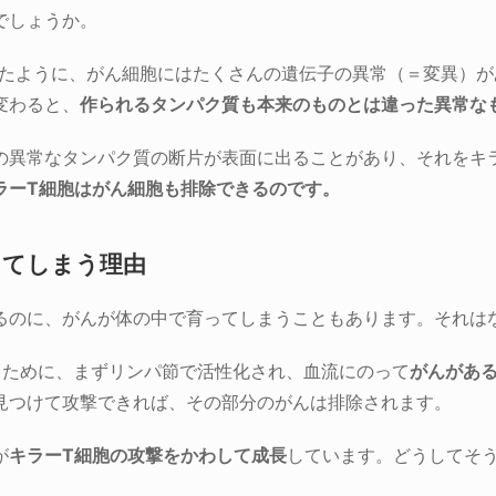
でしょうか。
たように、がん細胞にはたくさんの遺伝子の異常（＝変異）が
変わると、
作られるタンパク質も本来のものとは違った異常な
の異常なタンパク質の断片が表面に出ることがあり、それをキ
ラーT細胞はがん細胞も排除できるのです
。
してしまう理由
るのに、がんが体の中で育ってしまうこともあります。それは
くために、まずリンパ節で活性化され、血流にのって
がんがあ
見つけて攻撃できれば、その部分のがんは排除されます。
が
キラーT細胞の攻撃をかわして成長
しています。どうしてそう