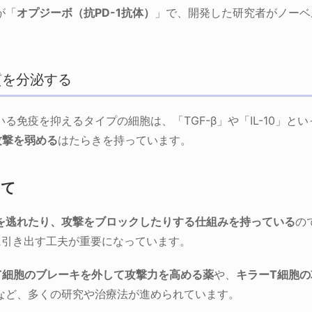
が「
オプジーボ（抗PD-1抗体）
」で、開発した研究者がノーベ
質を分泌する
る免疫を抑えるタイプの細胞は、「TGF-β」や「IL-10」と
攻撃を弱める
はたらきを持っています。
けて
を逃れたり、攻撃をブロックしたりする仕組みを持っている
の
に引き出す工夫が重要になっています。
T細胞のブレーキを外して攻撃力を高める薬
や、
キラーT細胞
など、多くの研究や治療法が進められています。