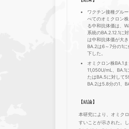
ワクチン接種グループ
べてのオミクロン株
る中和抗体価は、WA1/
系統のBA.2.12.
は中和抗体価が大きく
BA.2は6～7分の1
下した。
オミクロン株BA.1
11,050U/mL、BA.
たはBA.5に対して5
BA.2は5.8分の1、B
【結論】
本研究により、オミクロン
すいことが示された。し