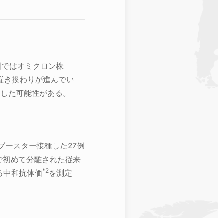
国ではオミクロン株
速な置き換わりが進んでい
得した可能性がある。
ブースター接種した27例
国で初めて分離された従来
*2
対する中和抗体価
を測定