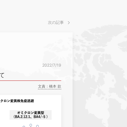
次の記事
2022/7/19
いて
文責：橋本 款