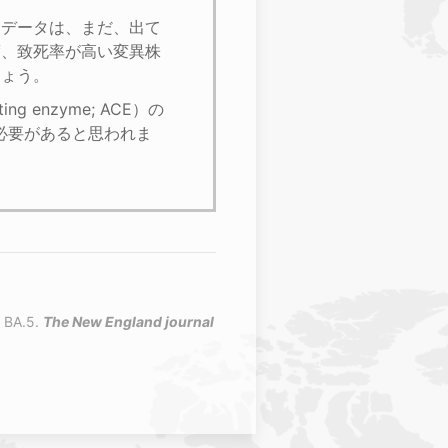
関するデータは、まだ、出て
度、致死率が高い変異株
しょう。
 enzyme; ACE）の
必要があると思われま
d BA.5.
The New England journal