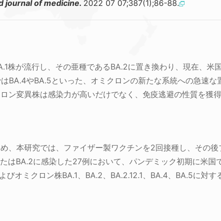
 journal of medicine.
2022 07 07;387(1);86-88.
A.1株が流行し、その亜種であるBA.2に置き換わり、現在、米
フリカではBA.4やBA.5といった、オミクロンの新たな系統への急
クロン変異株は感染力が高いだけでなく、免疫逃避の性質を獲
め、本研究では、ファイザー製ワクチンを2回接種し、その後
1またはBA.2に感染した27例において、パンデミック初期に米
よびオミクロン株BA.1、BA.2、BA.2.12.1、BA.4、BA.5に