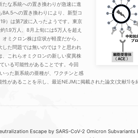
新たな系統への置き換わりが急速に進
BA.5への置き換わりにより、新型コ
-19）は第7波に入ったようです。東京
約1.9万人、8月上旬には5万人を超え
。オミクロン株は症状が軽度だから、
大した問題では無いのでは？と思われ
は、これらオミクロンの新しい変異株
っている可能性があることです。今回
BA.5といった新系統の亜種が、ワクチンと感
性があることを示し、最近NEJMに掲載された論文(文献1)を
eutralization Escape by SARS-CoV-2 Omicron Subvariants BA