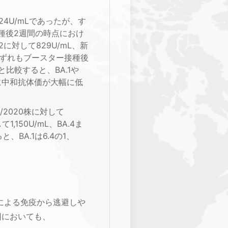
4U/mLであったが、す
種後2週間の時点におけ
.2に対して829U/mL、新
なり、いずれもブースター接種後
比較すると、BA.1や
分の1に中和抗体価が大幅に低
/2020株に対して
して1,150U/mL、BA.4ま
、BA.1は6.4の1、
感染による免疫から逃避しや
団においても、