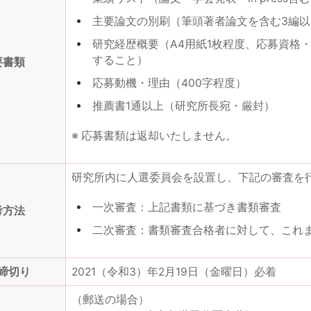
主要論文の別刷（筆頭著者論文を含む3編以
研究経歴概要（A4用紙1枚程度、応募資格
すること）
要書類
応募動機・理由（400字程度）
推薦書1通以上（研究所長宛・厳封）
※ 応募書類は返却いたしません。
研究所内に人選委員会を設置し、下記の審査を
一次審査：上記書類に基づき書類審査
考方法
二次審査：書類審査合格者に対して、これ
締切り
2021（令和3）年2月19日（金曜日）必着
（郵送の場合）