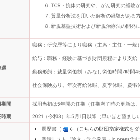
TCR・抗体の研究や、がん研究の経験
質量分析法を用いた解析の経験がある
新規基盤技術および新規治療法の開発
職務：研究歴等により職務（主席・主任・一般
給与：職務・経験に基づき財団規程により支給
待遇
勤務形態：裁量労働制（みなし労働時間7時間4
社会保険あり。年次有給休暇、夏季休暇、慶弔
用期間
採用当初は5年間の任期（任期満了時の更新は
任時期
2021（令和3）年5月1日以降（早いほど望まし
履歴書（
←（こちらの財団指定様式をダ
業績リスト（論文・学会発表・in press