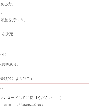
がある方。
方。
に熱意を持つ方。
）を決定
5分）
休暇等あり。
、業績等により判断）
い）
ウンロードしてご使用ください。）
）
含む、獲得した競争的研究費）