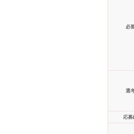
必
選
応募