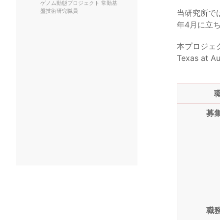
ゲノム動態プロジェクト 常勤基
盤技術研究職員
当研究所では
年4月に立
本プロジェク
Texas a
募
職