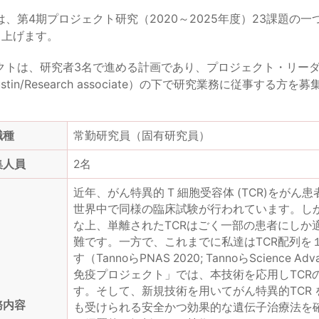
、第4期プロジェクト研究（2020～2025年度）23課題の
ち上げます。
トは、研究者3名で進める計画であり、プロジェクト・リーダーである丹
t Austin/Research associate）の下で研究業務に従事する方
職種
常勤研究員（固有研究員）
集人員
2名
近年、がん特異的 T 細胞受容体 (TCR)を
世界中で同様の臨床試験が行われています。しか
な上、単離されたTCRはごく一部の患者にしか
難です。一方で、これまでに私達はTCR配列を
す（TannoらPNAS 2020; TannoらScience
免疫プロジェクト」では、本技術を応用しTCR
す。そして、新規技術を用いてがん特異的TCR
務内容
も受けられる安全かつ効果的な遺伝子治療法を確