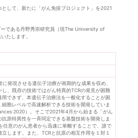
一つとして、新たに「がん免疫プロジェクト」を2021
野秀崇研究員（現The University of
を募集いたします。
がん患者に発現させる遺伝子治療が画期的な成果を収め、
し、既存の技術ではがん特異的TCRの発見が困難
適用できず、本遺伝子治療法を一般化することが困
１細胞レベルで高速解析できる技術を開発していま
 Advances 2020）。そこで2021年4月から始まる「がん
の抗原特異性を一斉同定できる基盤技術を開発しま
 を任意のがん患者から迅速に単離することで、誰で
立します。また、TCRと抗原の相互作用を１対１