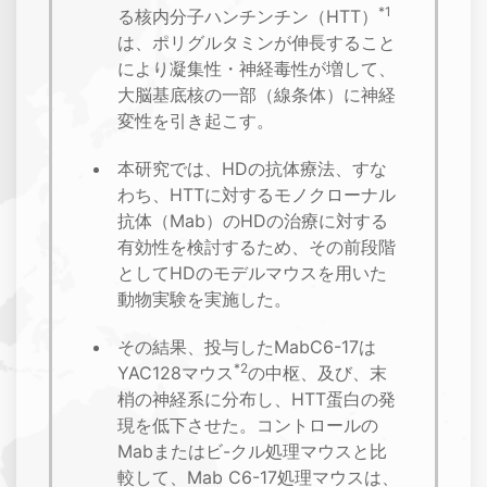
*1
る核内分子ハンチンチン（HTT）
は、ポリグルタミンが伸長すること
により凝集性・神経毒性が増して、
大脳基底核の一部（線条体）に神経
変性を引き起こす。
本研究では、HDの抗体療法、すな
わち、HTTに対するモノクローナル
抗体（Mab）のHDの治療に対する
有効性を検討するため、その前段階
としてHDのモデルマウスを用いた
動物実験を実施した。
その結果、投与したMabC6-17は
*2
YAC128マウス
の中枢、及び、末
梢の神経系に分布し、HTT蛋白の発
現を低下させた。コントロールの
Mabまたはビ-クル処理マウスと比
較して、Mab C6-17処理マウスは、