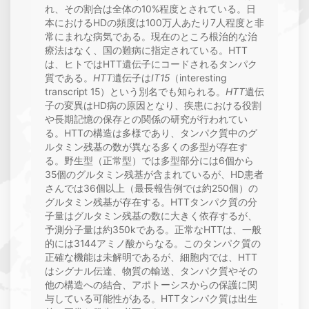
れ、その割合は全体の10%程度とされている。日
本におけるHDの頻度は100万人あたり7人程度と非
常にまれな病気である。現在のところ根治的な治
療法はなく、国の難病に指定されている。HTT
は、ヒトではHTT遺伝子にコードされるタンパク
質である。
HTT
遺伝子は
IT15
（interesting
transcript 15）という別名でも知られる。
HTT
遺伝
子の変異はHD病の原因となり、疾患における役割
や長期記憶の保存との関係の研究が行われてい
る。HTTの構造は多様であり、タンパク質中のグ
ルタミン残基の数が異なる多くの多型が存在す
る。野生型（正常型）では多型部分には6個から
35個のグルタミン残基が含まれているが、HD患者
さんでは36個以上（最長報告例では約250個）の
グルタミン残基が存在する。HTTタンパク質の分
子量はグルタミン残基の数に大きく依存するが、
予測分子量は約350kである。正常なHTTは、一般
的には3144アミノ酸からなる。このタンパク質の
正確な機能は未解明であるが、細胞内では、HTT
はシグナル伝達、物質の輸送、タンパク質やその
他の構造への結合、アポトーシスからの保護に関
与している可能性がある。HTTタンパク質は出生