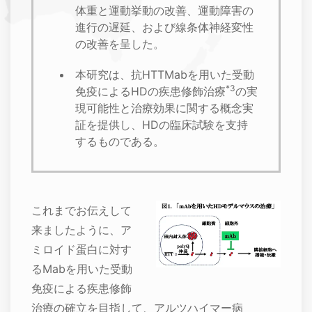
体重と運動挙動の改善、運動障害の
進行の遅延、および線条体神経変性
の改善を呈した。
本研究は、抗HTTMabを用いた受動
*3
免疫によるHDの疾患修飾治療
の実
現可能性と治療効果に関する概念実
証を提供し、HDの臨床試験を支持
するものである。
これまでお伝えして
来ましたように、ア
ミロイド蛋白に対す
るMabを用いた受動
免疫による疾患修飾
治療の確立を目指して、アルツハイマー病