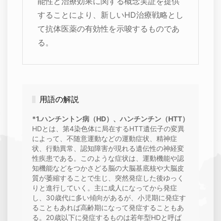
能性と治療効果に関する概念実証を提供
することにより、新しいHD治療戦略とし
て抗体医薬の有効性を示唆するものであ
る。
用語の解説
*1.ハンチントン病（HD）、ハンチンチン（HTT）
HDとは、第4染色体に局在するHTT遺伝子の変異
によって、不随意運動などの運動症状、精神症
状、行動異常、認知障害が現れる遺伝性の神経変
性疾患である。このような症状は、運動機能や認
知機能などをつかさどる脳の大脳基底核や大脳皮
質が萎縮することで生じ、突然発症した後ゆっく
りと進行していく。主に成人になってから発症
し、30歳代に多い傾向があるが、小児期に発症す
ることもあれば高齢期になって発症することもあ
る。20歳以下に発症するものは若年型HDと呼ば