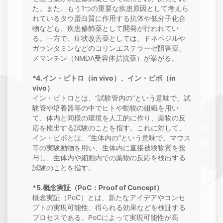
た。また、もう1つの重要な疾患原因として考えら
れているタウ蛋白質に作用する抗体や低分子化合
物なども、疾患修飾薬として開発が行われてい
る。一方で、症状改善薬としては、ドネペジルや
ガランタミンなどのコリンエステラーゼ阻害薬、
メマンチン（NMDA受容体拮抗薬）が挙がる。
*4.イン・ビトロ（in vivo）、イン・ビボ（in
vivo）
イン・ビトロとは、“試験管内の”という意味で、試
験管や培養器等の中でヒトや動物の組織を用い
て、体内と同様の環境を人工的に作り、薬物の反
応を検出する試験のことを指す。これに対して、
イン・ビボとは、“生体内の”という意味で、マウス
等の実験動物を用い、生体内に直接被験物質を投
与し、生体内や細胞内での薬物の反応を検出する
試験のことを指す。
*5.概念実証（PoC：Proof of Concept）
概念実証（PoC）とは、新たなアイデアやコンセ
プトの実現可能性、得られる効果などを検証する
プロセスである。PoCによって実現可能性が高