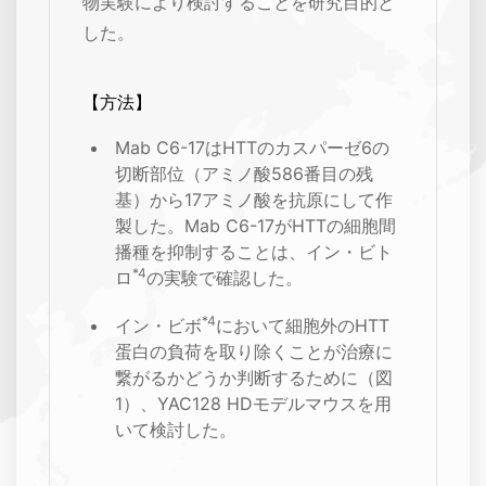
物実験により検討することを研究目的と
した。
【方法】
Mab C6-17はHTTのカスパーゼ6の
切断部位（アミノ酸586番目の残
基）から17アミノ酸を抗原にして作
製した。Mab C6-17がHTTの細胞間
播種を抑制することは、イン・ビト
*4
ロ
の実験で確認した。
*4
イン・ビボ
において細胞外のHTT
蛋白の負荷を取り除くことが治療に
繋がるかどうか判断するために（図
1）、YAC128 HDモデルマウスを用
いて検討した。