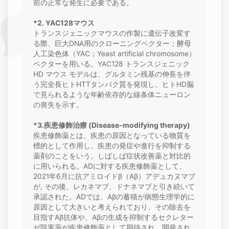
前の正常な発生に必要である。
*2. YAC128マウス
トランスジェニックマウスの作製に遺伝子改変す
る際、巨大DNA用のクローニングベクター；酵母
人工染色体（YAC；Yeast artificial chromosome）
ベクターを用いる。YAC128 トランスジェニック
HD マウス モデルは、グルタミン残基の伸長を伴
う完全長ヒトHTTタンパク質を発現し、ヒトHD脳
で見られるような年齢依存的な線条体ニューロン
の喪失を示す。
*3.疾患修飾治療 (Disease-modifying therapy)
疾患修飾薬とは、疾患の原因となっている物質を
標的として作用し、疾患の発症や進行を抑制する
薬剤のことをいう。しばしば症状改善薬と対比的
に用いられる。ADに対する疾患修飾薬として、
2021年6月に抗アミロイドβ（Aβ）アデュカヌマブ
が, その後、レカネマブ、ドナネマブと引き続いて
承認された。ADでは、Aβの蓄積が病態生理学的に
原因として大きいと考えられており、その除去を
目指すAβ抗体や、Aβの生成を抑制するセクレター
ゼ阻害薬が疾患修飾薬として期待され、開発され