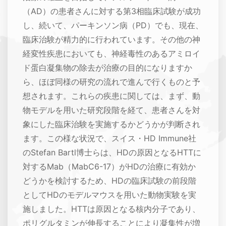
（AD）の患者さんに対する第3相臨床試験が成功
し、続いて、パーキンソン病（PD）でも、現在、
臨床治験が精力的に行われています。その他の神
経変性疾患においても、神経毒性のあるアミロイ
ド蛋白凝集物の除去が治療の目的になりますか
ら、ほぼ同様の研究の流れで進んで行くものと予
想されます。これらの疾患に関しては、まず、動
物モデルを用いた研究段階を経て、患者さんを対
象にした臨床治験を実施するかどうかが判断され
ます。この様な状況で、スイス・HD Immune社
のStefan Bartl博士らは、HDの原因となるHTTに
対するMab（MabC6-17）がHDの治療に有効か
どうかを検討するため、HDの臨床試験の前段階
としてHDのモデルマウスを用いた動物実験を実
施しました。HTTは原因となる核内分子であり、
ポリグルタミンが伸長することにより凝集性が増