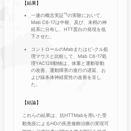
【結果】
*5
一連の概念実証
の実験において、
Mab C6-17は中枢、及び、末梢の神
経系に分布し、HTT蛋白の発現を低
下させた。
コントロールのMabまたはビ-クル処
理マウスと比較して、Mab C6-17処
理YAC128動物は、体重と運動挙動
の改善、運動障害の進行の遅延、お
よび線条体神経変性の改善を呈し
た。
【結論】
これらの結果は、抗HTTMabを用いた受
動免疫によるHDの疾患修飾治療の実現可