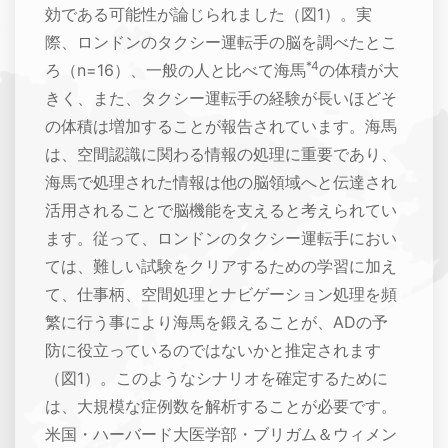
効である可能性が論じられました（図1）。実
際、ロンドンのタクシー運転手の脳を調べたとこ
*4
ろ（n=16）、一般の人と比べて海馬
の体積が大
きく、また、タクシー運転手の経験が長いほどそ
の体積は増加することが報告されています。海馬
は、空間認識に関わる情報の処理に重要であり、
海馬で処理された情報は他の脳領域へと伝達され
活用されることで脳機能を支えると考えられてい
ます。従って、ロンドンのタクシー運転手におい
ては、難しい試験をクリアするための学習に加え
て、仕事柄、空間処理とナビゲーション処理を頻
繁に行う事により海馬を鍛えることが、ADの予
防に役立っているのではないかと推定されます
（図1）。このようなシナリオを確定するために
は、大規模な症例数を解析することが必要です。
米国・ハーバード大医学部・ブリガム＆ウィメン