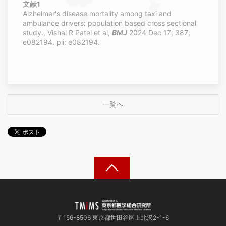
文献1
Alzheimer's disease mortality among taxi and
ambulance drivers: population based cross sectional
study., Vishal R Patel et al,
BMJ
2024 Dec 17; 387;
e082194. pii: e082194.
一覧へ
〒156-8506 東京都世田谷区上北沢2-1-6