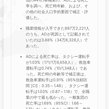
他の441の各職業の、ADによる死亡
率を調べ、死亡時年齢、および、そ
の他の社会人口学的要因で補正・評
価した。
職業情報が入手できた897万2,221人
のうち、ADが死因として記載されて
いたのは3.88%（34万8,328人）で
あった。
ADによる死亡率は、タクシー運転手
が1.03%（171/1万6,658人）、救急車
運転手は0.74%（10/1,348人）であ
った。死亡時の年齢等で補正後は、
救急車運転手は0.91%（95%信頼区
間 [CI]：0.35～1.48）、タクシー運
転手は1.03%（0.87～1.18）で、全職
業の中で最も低かった。一般集団の
死亡率は1.69%（95%CI：1.66～