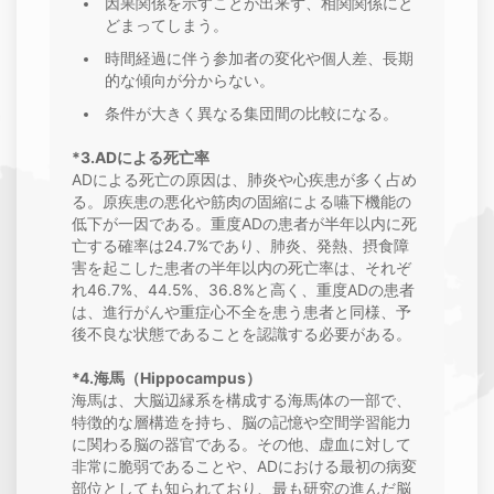
因果関係を示すことが出来ず、相関関係にと
どまってしまう。
時間経過に伴う参加者の変化や個人差、長期
的な傾向が分からない。
条件が大きく異なる集団間の比較になる。
*3.ADによる死亡率
ADによる死亡の原因は、肺炎や心疾患が多く占め
る。原疾患の悪化や筋肉の固縮による嚥下機能の
低下が一因である。重度ADの患者が半年以内に死
亡する確率は24.7%であり、肺炎、発熱、摂食障
害を起こした患者の半年以内の死亡率は、それぞ
れ46.7%、44.5%、36.8%と高く、重度ADの患者
は、進行がんや重症心不全を患う患者と同様、予
後不良な状態であることを認識する必要がある。
*4.海馬（Hippocampus）
海馬は、大脳辺縁系を構成する海馬体の一部で、
特徴的な層構造を持ち、脳の記憶や空間学習能力
に関わる脳の器官である。その他、虚血に対して
非常に脆弱であることや、ADにおける最初の病変
部位としても知られており、最も研究の進んだ脳