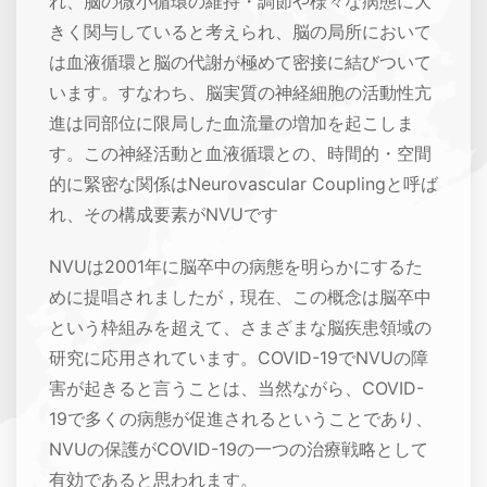
れ、脳の微小循環の維持・調節や様々な病態に大
きく関与していると考えられ、脳の局所において
は血液循環と脳の代謝が極めて密接に結びついて
います。すなわち、脳実質の神経細胞の活動性亢
進は同部位に限局した血流量の増加を起こしま
す。この神経活動と血液循環との、時間的・空間
的に緊密な関係はNeurovascular Couplingと呼ば
れ、その構成要素がNVUです
NVUは2001年に脳卒中の病態を明らかにするた
めに提唱されましたが，現在、この概念は脳卒中
という枠組みを超えて、さまざまな脳疾患領域の
研究に応用されています。COVID-19でNVUの障
害が起きると言うことは、当然ながら、COVID-
19で多くの病態が促進されるということであり、
NVUの保護がCOVID-19の一つの治療戦略として
有効であると思われます。