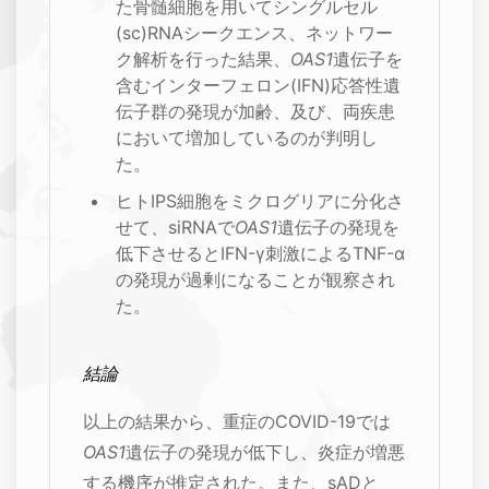
た骨髄細胞を用いてシングルセル
(sc)RNAシークエンス、ネットワー
ク解析を行った結果、
OAS1
遺伝子を
含むインターフェロン(IFN)応答性遺
伝子群の発現が加齢、及び、両疾患
において増加しているのが判明し
た。
ヒトIPS細胞をミクログリアに分化さ
せて、siRNAで
OAS1
遺伝子の発現を
低下させるとIFN-γ刺激によるTNF-α
の発現が過剰になることが観察され
た。
結論
以上の結果から、重症のCOVID-19では
OAS1
遺伝子の発現が低下し、炎症が増悪
する機序が推定された。また、sADと