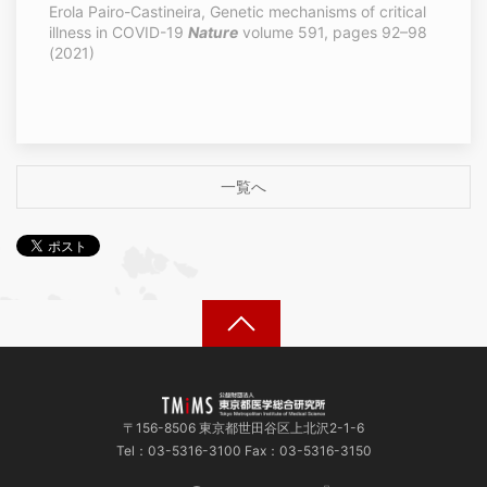
Erola Pairo-Castineira, Genetic mechanisms of critical
illness in COVID-19
Nature
volume 591, pages 92–98
(2021)
一覧へ
〒156-8506 東京都世田谷区上北沢2-1-6
Tel：03-5316-3100 Fax：03-5316-3150