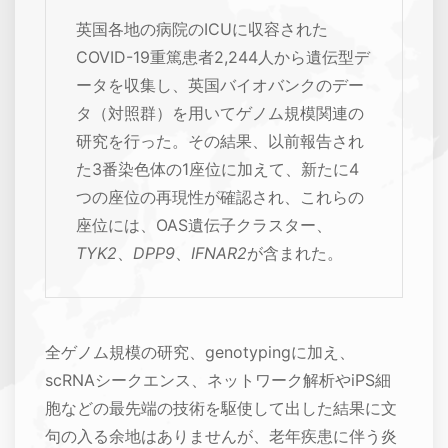
英国各地の病院のICUに収容された
COVID-19重篤患者2,244人から遺伝型デ
ータを収集し、英国バイオバンクのデー
タ（対照群）を用いてゲノム規模関連の
研究を行った。その結果、以前報告され
た3番染色体の1座位に加えて、新たに4
つの座位の再現性が確認され、これらの
座位には、OAS遺伝子クラスター、
TYK2
、
DPP9
、
IFNAR2
が含まれた。
全ゲノム規模の研究、genotypingに加え、
scRNAシークエンス、ネットワーク解析やiPS細
胞などの最先端の技術を駆使して出した結果に文
句の入る余地はありませんが、老年疾患に伴う炎