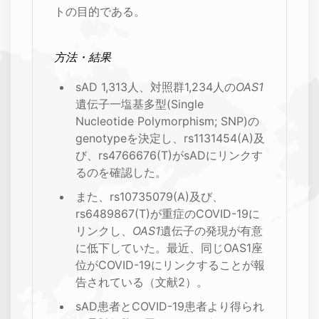
トの目的である。
方法・結果
sAD 1,313人、対照群1,234人の
OAS1
遺伝子一塩基多型(Single
Nucleotide Polymorphism; SNP)の
genotypeを決定し、rs1131454(A)及
び、rs4766676(T)がsADにリンクす
るのを確認した。
また、rs10735079(A)及び、
rs6489867(T)が重症のCOVID-19に
リンクし、
OAS1
遺伝子の発現が有意
に低下していた。最近、同じOAS1座
位がCOVID-19にリンクすることが報
告されている（文献2）。
sAD患者とCOVID-19患者より得られ