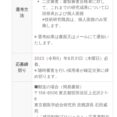
二次審査：書類審査合格者に対し
て、これまでの研究成果について口
選考方
頭発表および個人面接
法
※技術研究職員は、個人面接のみ実
施します。
※ 選考結果は書面又はメールにて通知い
たします。
2023（令和5）年8月31日（木曜日）必
応募締
着。
切り
※ 随時審査を行い採用者が確定次第に締
め切ります。
■郵送の場合（簡易書留）
〒156-8506 東京都世田谷区上北沢2-1-
6
東京都医学総合研究所 庶務課長 石田威
宛
（「感染制御プロジェクト・応募書類在