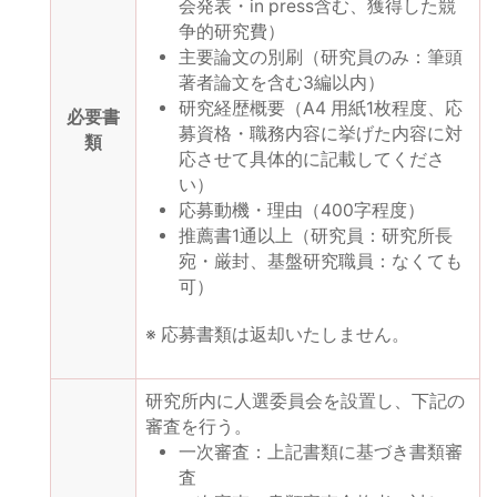
会発表・in press含む、獲得した競
争的研究費）
主要論文の別刷（研究員のみ：筆頭
著者論文を含む3編以内）
研究経歴概要（A4 用紙1枚程度、応
必要書
募資格・職務内容に挙げた内容に対
類
応させて具体的に記載してくださ
い）
応募動機・理由（400字程度）
推薦書1通以上（研究員：研究所長
宛・厳封、基盤研究職員：なくても
可）
※ 応募書類は返却いたしません。
研究所内に人選委員会を設置し、下記の
審査を行う。
一次審査：上記書類に基づき書類審
査