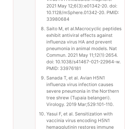
2021 May 12;6(3):e01342-20. doi:
10.1128/mSphere.01342-20. PMID:
33980684
Saito M, et al.Macrocyclic peptides
exhibit antiviral effects against
influenza virus HA and prevent
pneumonia in animal models. Nat
Commun. 2021 May 11;12(1):2654.
doi: 10.1038/s41467-021-22964-w.
PMID: 33976181
Sanada T, et al. Avian H5N1
influenza virus infection causes
severe pneumonia in the Northern
tree shrew (Tupaia belangeri).
Virology. 2019 Mar;529:101-110.
Yasui F, et al. Sensitization with
vaccinia virus encoding H5N1
hemagglutinin restores immune