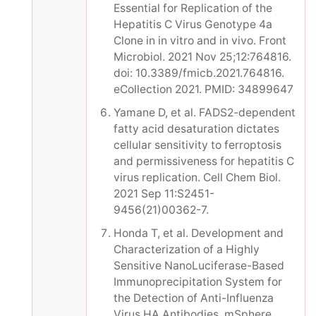
Essential for Replication of the
Hepatitis C Virus Genotype 4a
Clone in in vitro and in vivo. Front
Microbiol. 2021 Nov 25;12:764816.
doi: 10.3389/fmicb.2021.764816.
eCollection 2021. PMID: 34899647
Yamane D, et al. FADS2-dependent
fatty acid desaturation dictates
cellular sensitivity to ferroptosis
and permissiveness for hepatitis C
virus replication. Cell Chem Biol.
2021 Sep 11:S2451-
9456(21)00362-7.
Honda T, et al. Development and
Characterization of a Highly
Sensitive NanoLuciferase-Based
Immunoprecipitation System for
the Detection of Anti-Influenza
Virus HA Antibodies. mSphere.