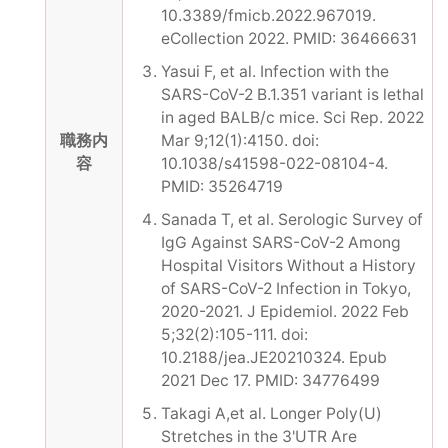
10.3389/fmicb.2022.967019.
eCollection 2022. PMID: 36466631
Yasui F, et al. Infection with the
SARS-CoV-2 B.1.351 variant is lethal
in aged BALB/c mice. Sci Rep. 2022
職務内
Mar 9;12(1):4150. doi:
容
10.1038/s41598-022-08104-4.
PMID: 35264719
Sanada T, et al. Serologic Survey of
IgG Against SARS-CoV-2 Among
Hospital Visitors Without a History
of SARS-CoV-2 Infection in Tokyo,
2020-2021. J Epidemiol. 2022 Feb
5;32(2):105-111. doi:
10.2188/jea.JE20210324. Epub
2021 Dec 17. PMID: 34776499
Takagi A,et al. Longer Poly(U)
Stretches in the 3'UTR Are