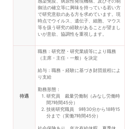
感染免疫、病原性発現機構、及びその制
御法の確立等に興味を持っている若い方
で研究意欲のある方を求めています。現
時点でウイルス、遺伝子、細胞、マウス
等を扱う研究の経験があることが望まし
いが意欲、協調性を重視します。
職務：研究歴・研究業績等により職務
（主席・主任・一般）を決定
給与：職務・経験に基づき財団規程によ
り支給
勤務形態：
待遇
研究員 裁量労働制（みなし労働時
間7時間45分）
技術研究職員 9時30分から18時15
分まで（実働7時間45分）
社会保険あり。年次有給休暇、夏季休