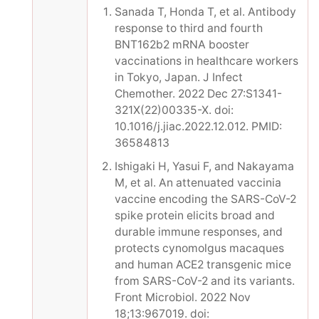
Sanada T, Honda T, et al. Antibody
response to third and fourth
BNT162b2 mRNA booster
vaccinations in healthcare workers
in Tokyo, Japan. J Infect
Chemother. 2022 Dec 27:S1341-
321X(22)00335-X. doi:
10.1016/j.jiac.2022.12.012. PMID:
36584813
Ishigaki H, Yasui F, and Nakayama
M, et al. An attenuated vaccinia
vaccine encoding the SARS-CoV-2
spike protein elicits broad and
durable immune responses, and
protects cynomolgus macaques
and human ACE2 transgenic mice
from SARS-CoV-2 and its variants.
Front Microbiol. 2022 Nov
18;13:967019. doi: