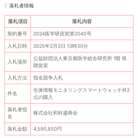
落札者情報
落札項目
落札内容
契約番号
2024医学研庶契第2040号
入札日時
2025年2月3日 13時30分
公益財団法人東京都医学総合研究所 1階 視
入札場所
聴覚室
入札方法
指名競争入札
生体情報モニタリングスマートウォッチ外2
件名
点の購入
落札者指
株式会社和科盛商会
名
落札金額
4,590,850円