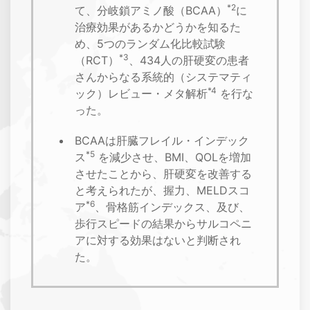
*2
て、分岐鎖アミノ酸（BCAA）
に
治療効果があるかどうかを知るた
め、5つのランダム化比較試験
*3
（RCT）
、434人の肝硬変の患者
さんからなる系統的（システマティ
*4
ック）レビュー・メタ解析
を行な
った。
BCAAは肝臓フレイル・インデック
*5
ス
を減少させ、BMI、QOLを増加
させたことから、肝硬変を改善する
と考えられたが、握力、MELDスコ
*6
ア
、骨格筋インデックス、及び、
歩行スピードの結果からサルコペニ
アに対する効果はないと判断され
た。