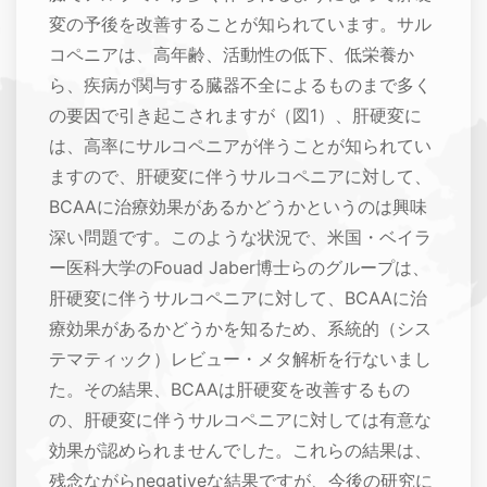
変の予後を改善することが知られています。サル
コペニアは、高年齢、活動性の低下、低栄養か
ら、疾病が関与する臓器不全によるものまで多く
の要因で引き起こされますが（図1）、肝硬変に
は、高率にサルコペニアが伴うことが知られてい
ますので、肝硬変に伴うサルコペニアに対して、
BCAAに治療効果があるかどうかというのは興味
深い問題です。このような状況で、米国・ベイラ
ー医科大学のFouad Jaber博士らのグループは、
肝硬変に伴うサルコペニアに対して、BCAAに治
療効果があるかどうかを知るため、系統的（シス
テマティック）レビュー・メタ解析を行ないまし
た。その結果、BCAAは肝硬変を改善するもの
の、肝硬変に伴うサルコペニアに対しては有意な
効果が認められませんでした。これらの結果は、
残念ながらnegativeな結果ですが、今後の研究に