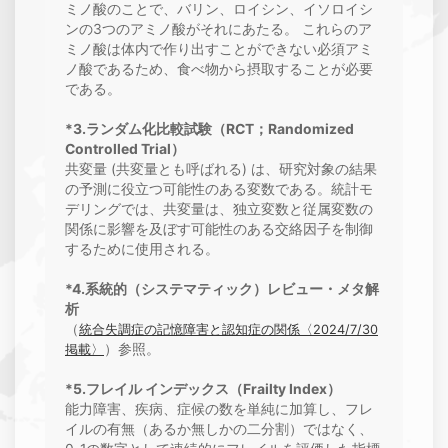
ミノ酸のことで、バリン、ロイシン、イソロイシ
ンの3つのアミノ酸がそれにあたる。 これらのア
ミノ酸は体内で作り出すことができない必須アミ
ノ酸であるため、食べ物から摂取することが必要
である。
*3.ランダム化比較試験（RCT；Randomized
Controlled Trial）
共変量 (共変量とも呼ばれる) は、研究対象の結果
の予測に役立つ可能性のある変数である。統計モ
デリングでは、共変量は、独立変数と従属変数の
関係に影響を及ぼす可能性のある交絡因子を制御
するために使用される。
*4.系統的（システマティック）レビュー・メタ解
析
（
統合失調症の記憶障害と認知症の関係〈2024/7/30
）参照。
掲載〉
*5.フレイル インデックス（Frailty Index）
能力障害、疾病、症候の数を単純に加算し、フレ
イルの有無（あるか無しかの二分割）ではなく、