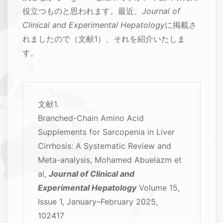
役立つものと思われます。最近、
Journal of
Clinical and Experimental Hepatology
に掲載さ
れましたので（文献1）、それを紹介いたしま
す。
文献1.
Branched-Chain Amino Acid
Supplements for Sarcopenia in Liver
Cirrhosis: A Systematic Review and
Meta-analysis, Mohamed Abuelazm et
al,
Journal of Clinical and
Experimental Hepatology
Volume 15,
Issue 1, January–February 2025,
102417