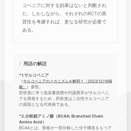
コペニアに対する効果はないと判断され
た。しかしながら、それぞれのRCTの異
質性を考慮すれば、更なる研究が必要で
ある。
用語の解説
*1.サルコペニア
（
サルコペニアのメカニズムを解明？〈2023/12/19掲
）参照。
載〉
肝疾患に伴う低栄養状態や代謝異常がサルコペニ
アを誘発するため，肝疾患は二次性サルコペニア
の原因となる代表格である。
*2.分岐鎖アミノ酸（BCAA; Branched Chain
Amino Acid）
BCAAとは、骨格が一部分岐した分子構造をもつア