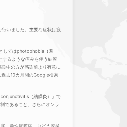
査を行いました。主要な症状は疲
はphotophobia（羞
リヒリとするような痛みを伴う結膜
感染中の方が感染前より有意に
過去10カ月間のGoogle検索
unctivitis（結膜炎）」で
申告制であること、さらにオンラ
閉塞、急性網膜症、ぶどう膜炎