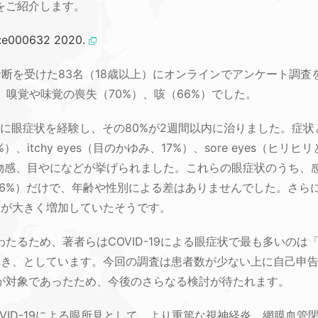
をご紹介します。
:e000632 2020.
性の診断を受けた83名（18歳以上）にオンラインでアンケート調
）、嗅覚や味覚の喪失（70%）、咳（66%）でした。
に眼症状を経験し、その80%が2週間以内に治りました。症状として
、itchy eyes（目のかゆみ、17%）、sore eyes（ヒ
異物感、目やになどが挙げられました。これらの眼症状のうち、
5%→16%）だけで、年齢や性別による差はありませんでした。さらに
索回数が大きく増加していたそうです。
ため、著者らはCOVID-19による眼症状で最も多いのは「conj
」とすべき、としています。今回の調査は患者数が少ない上に自己
が対象であったため、今後のさらなる検討が待たれます。
VID-19による眼所見として、より重篤な視神経炎、網膜血管