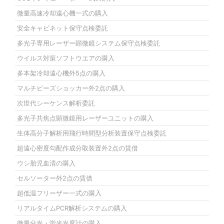
微量高速冷却遠心機一式の購入
安全キャビネット保守点検委託
多光子専用レーザー顕微鏡システム保守点検委託
ウイルス対策ソフトウエアの購入
多本架冷却遠心機外5点の購入
マルチビーズショッカー外2点の購入
次世代シーケンス解析委託
多光子共焦点顕微鏡用レーザーユニットの購入
生体高分子解析用飛行時間型分析装置保守点検委託
超遠心密度勾配作成分取装置外2点の賃借
ウシ胎児血清の購入
セルソーター外2点の賃借
超低温フリーザー一式の購入
リアルタイムPCR解析システムの購入
微量分光・蛍光光度計の購入