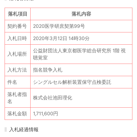
落札項目
落札内容
契約番号
2020医学研庶契第99号
入札日時
2020年3月12日 14時30分
公益財団法人東京都医学総合研究所 1階 視
入札場所
聴覚室
入札方法
指名競争入札
件名
シングルセル解析装置保守点検委託
落札者指
株式会社池田理化
名
落札金額
1,711,600円
入札経過情報