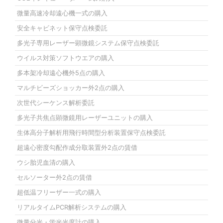
微量高速冷却遠心機一式の購入
安全キャビネット保守点検委託
多光子専用レーザー顕微鏡システム保守点検委託
ウイルス対策ソフトウエアの購入
多本架冷却遠心機外5点の購入
マルチビーズショッカー外2点の購入
次世代シーケンス解析委託
多光子共焦点顕微鏡用レーザーユニットの購入
生体高分子解析用飛行時間型分析装置保守点検委託
超遠心密度勾配作成分取装置外2点の賃借
ウシ胎児血清の購入
セルソーター外2点の賃借
超低温フリーザー一式の購入
リアルタイムPCR解析システムの購入
微量分光・蛍光光度計の購入