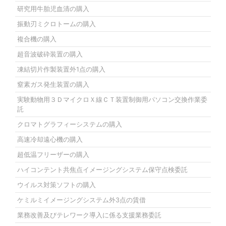
研究用牛胎児血清の購入
振動刃ミクロトームの購入
複合機の購入
超音波破砕装置の購入
凍結切片作製装置外1点の購入
窒素ガス発生装置の購入
実験動物用３ＤマイクロＸ線ＣＴ装置制御用パソコン交換作業委
託
クロマトグラフィーシステムの購入
高速冷却遠心機の購入
超低温フリーザーの購入
ハイコンテント共焦点イメージングシステム保守点検委託
ウイルス対策ソフトの購入
ケミルミイメージングシステム外3点の賃借
業務改善及びテレワーク導入に係る支援業務委託