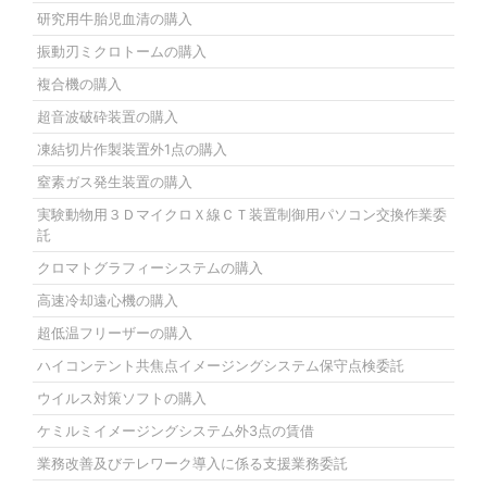
研究用牛胎児血清の購入
振動刃ミクロトームの購入
複合機の購入
超音波破砕装置の購入
凍結切片作製装置外1点の購入
窒素ガス発生装置の購入
実験動物用３ＤマイクロＸ線ＣＴ装置制御用パソコン交換作業委
託
クロマトグラフィーシステムの購入
高速冷却遠心機の購入
超低温フリーザーの購入
ハイコンテント共焦点イメージングシステム保守点検委託
ウイルス対策ソフトの購入
ケミルミイメージングシステム外3点の賃借
業務改善及びテレワーク導入に係る支援業務委託