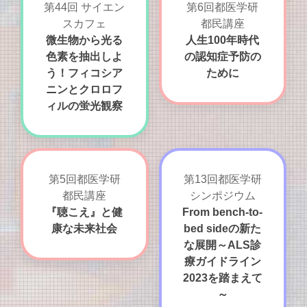
第44回 サイエン
第6回都医学研
スカフェ
都民講座
微生物から光る
人生100年時代
色素を抽出しよ
の認知症予防の
う！フィコシア
ために
ニンとクロロフ
ィルの蛍光観察
第5回都医学研
第13回都医学研
都民講座
シンポジウム
『聴こえ』と健
From bench-to-
康な未来社会
bed sideの新た
な展開～ALS診
療ガイドライン
2023を踏まえて
～