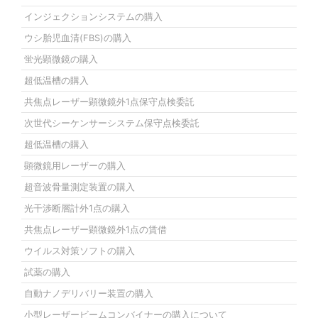
インジェクションシステムの購入
ウシ胎児血清(FBS)の購入
蛍光顕微鏡の購入
超低温槽の購入
共焦点レーザー顕微鏡外1点保守点検委託
次世代シーケンサーシステム保守点検委託
超低温槽の購入
顕微鏡用レーザーの購入
超音波骨量測定装置の購入
光干渉断層計外1点の購入
共焦点レーザー顕微鏡外1点の賃借
ウイルス対策ソフトの購入
試薬の購入
自動ナノデリバリー装置の購入
小型レーザービームコンバイナーの購入について