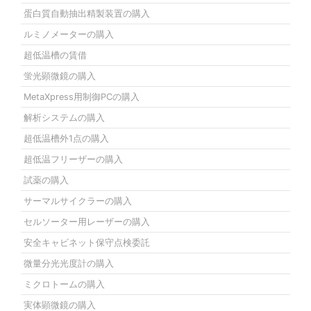
蛋白質自動抽出精製装置の購入
ルミノメーターの購入
超低温槽の賃借
蛍光顕微鏡の購入
MetaXpress用制御PCの購入
解析システムの購入
超低温槽外1点の購入
超低温フリーザーの購入
試薬の購入
サーマルサイクラーの購入
セルソーター用レーザーの購入
安全キャビネット保守点検委託
微量分光光度計の購入
ミクロトームの購入
実体顕微鏡の購入