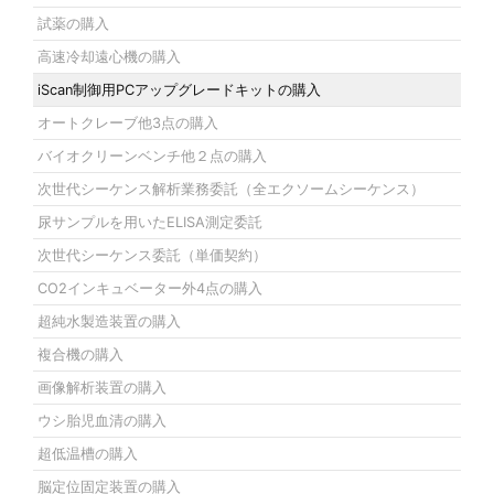
試薬の購入
高速冷却遠心機の購入
iScan制御用PCアップグレードキットの購入
オートクレーブ他3点の購入
バイオクリーンベンチ他２点の購入
次世代シーケンス解析業務委託（全エクソームシーケンス）
尿サンプルを用いたELISA測定委託
次世代シーケンス委託（単価契約）
CO2インキュベーター外4点の購入
超純水製造装置の購入
複合機の購入
画像解析装置の購入
ウシ胎児血清の購入
超低温槽の購入
脳定位固定装置の購入