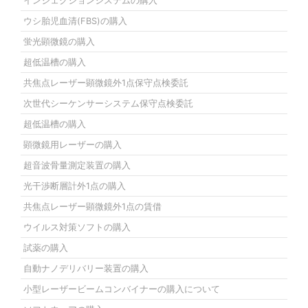
インジェクションシステムの購入
ウシ胎児血清(FBS)の購入
蛍光顕微鏡の購入
超低温槽の購入
共焦点レーザー顕微鏡外1点保守点検委託
次世代シーケンサーシステム保守点検委託
超低温槽の購入
顕微鏡用レーザーの購入
超音波骨量測定装置の購入
光干渉断層計外1点の購入
共焦点レーザー顕微鏡外1点の賃借
ウイルス対策ソフトの購入
試薬の購入
自動ナノデリバリー装置の購入
小型レーザービームコンバイナーの購入について