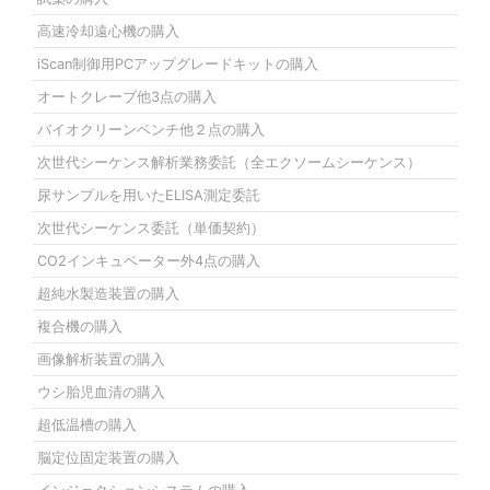
高速冷却遠心機の購入
iScan制御用PCアップグレードキットの購入
オートクレーブ他3点の購入
バイオクリーンベンチ他２点の購入
次世代シーケンス解析業務委託（全エクソームシーケンス）
尿サンプルを用いたELISA測定委託
次世代シーケンス委託（単価契約）
CO2インキュベーター外4点の購入
超純水製造装置の購入
複合機の購入
画像解析装置の購入
ウシ胎児血清の購入
超低温槽の購入
脳定位固定装置の購入