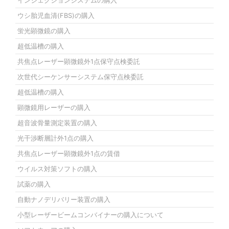
インジェクションシステムの購入
ウシ胎児血清(FBS)の購入
蛍光顕微鏡の購入
超低温槽の購入
共焦点レーザー顕微鏡外1点保守点検委託
次世代シーケンサーシステム保守点検委託
超低温槽の購入
顕微鏡用レーザーの購入
超音波骨量測定装置の購入
光干渉断層計外1点の購入
共焦点レーザー顕微鏡外1点の賃借
ウイルス対策ソフトの購入
試薬の購入
自動ナノデリバリー装置の購入
小型レーザービームコンバイナーの購入について