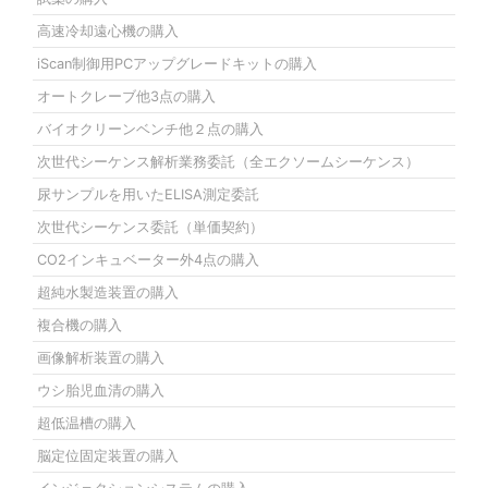
高速冷却遠心機の購入
iScan制御用PCアップグレードキットの購入
オートクレーブ他3点の購入
バイオクリーンベンチ他２点の購入
次世代シーケンス解析業務委託（全エクソームシーケンス）
尿サンプルを用いたELISA測定委託
次世代シーケンス委託（単価契約）
CO2インキュベーター外4点の購入
超純水製造装置の購入
複合機の購入
画像解析装置の購入
ウシ胎児血清の購入
超低温槽の購入
脳定位固定装置の購入