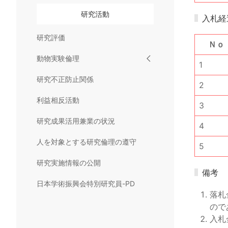
研究活動
入札経
研究評価
Ｎｏ
動物実験倫理
1
研究不正防止関係
2
利益相反活動
3
研究成果活用兼業の状況
4
人を対象とする研究倫理の遵守
5
研究実施情報の公開
備考
日本学術振興会特別研究員-PD
落札
ので
入札