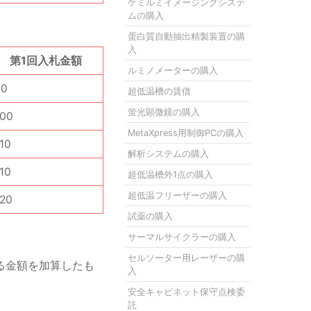
ケミルミイメージングシステ
ムの購入
蛋白質自動抽出精製装置の購
入
第1回入札金額
ルミノメーターの購入
70
超低温槽の賃借
蛍光顕微鏡の購入
100
MetaXpress用制御PCの購入
10
解析システムの購入
10
超低温槽外1点の購入
超低温フリーザーの購入
120
試薬の購入
サーマルサイクラーの購入
セルソーター用レーザーの購
る金額を加算したも
入
安全キャビネット保守点検委
託