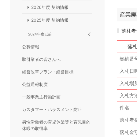
2026年度 契約情報
産業廃
2025年度 契約情報
落札者
2024年度以前
落
公募情報
契約番
取引業者の皆さんへ
入札日
経営改革プラン・経営目標
入札場
公益通報制度
入札方
一般事業主行動計画
件名
カスタマー・ハラスメント防止
落札者
男性労働者の育児休業等と育児目的
休暇の取得率
落札金