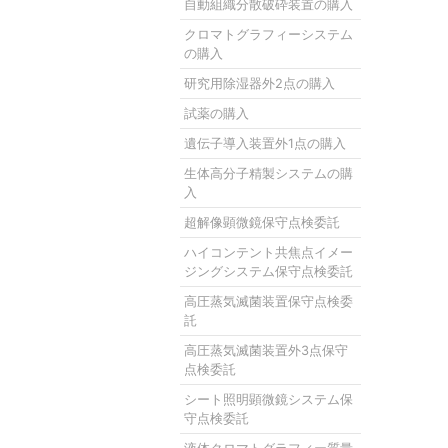
自動組織分散破砕装置の購入
クロマトグラフィーシステム
の購入
研究用除湿器外2点の購入
試薬の購入
遺伝子導入装置外1点の購入
生体高分子精製システムの購
入
超解像顕微鏡保守点検委託
ハイコンテント共焦点イメー
ジングシステム保守点検委託
高圧蒸気滅菌装置保守点検委
託
高圧蒸気滅菌装置外3点保守
点検委託
シート照明顕微鏡システム保
守点検委託