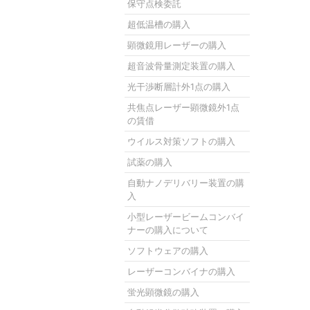
保守点検委託
超低温槽の購入
顕微鏡用レーザーの購入
超音波骨量測定装置の購入
光干渉断層計外1点の購入
共焦点レーザー顕微鏡外1点
の賃借
ウイルス対策ソフトの購入
試薬の購入
自動ナノデリバリー装置の購
入
小型レーザービームコンバイ
ナーの購入について
ソフトウェアの購入
レーザーコンバイナの購入
蛍光顕微鏡の購入