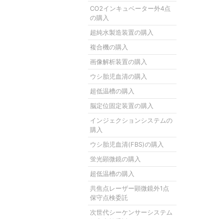
CO2インキュベーター外4点
の購入
超純水製造装置の購入
複合機の購入
画像解析装置の購入
ウシ胎児血清の購入
超低温槽の購入
脳定位固定装置の購入
インジェクションシステムの
購入
ウシ胎児血清(FBS)の購入
蛍光顕微鏡の購入
超低温槽の購入
共焦点レーザー顕微鏡外1点
保守点検委託
次世代シーケンサーシステム