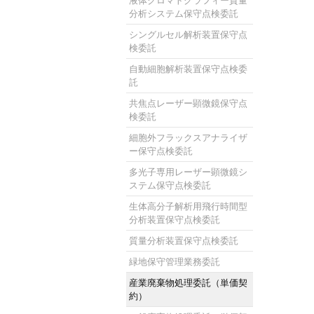
液体クロマトグラフィー質量
分析システム保守点検委託
シングルセル解析装置保守点
検委託
自動細胞解析装置保守点検委
託
共焦点レーザー顕微鏡保守点
検委託
細胞外フラックスアナライザ
ー保守点検委託
多光子専用レーザー顕微鏡シ
ステム保守点検委託
生体高分子解析用飛行時間型
分析装置保守点検委託
質量分析装置保守点検委託
緑地保守管理業務委託
産業廃棄物処理委託（単価契
約）