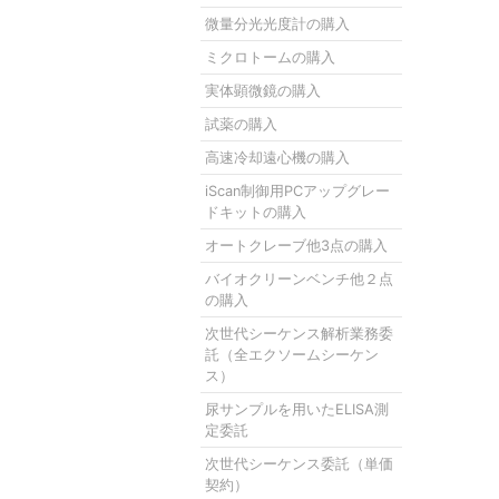
微量分光光度計の購入
ミクロトームの購入
実体顕微鏡の購入
試薬の購入
高速冷却遠心機の購入
iScan制御用PCアップグレー
ドキットの購入
オートクレーブ他3点の購入
バイオクリーンベンチ他２点
の購入
次世代シーケンス解析業務委
託（全エクソームシーケン
ス）
尿サンプルを用いたELISA測
定委託
次世代シーケンス委託（単価
契約）