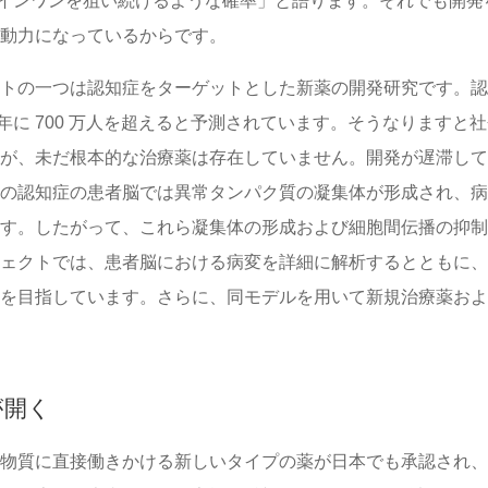
ホールインワンを狙い続けるような確率」と語ります。それでも開
動力になっているからです。
トの一つは認知症をターゲットとした新薬の開発研究です。認
5 年に 700 万人を超えると予測されています。そうなります
が、未だ根本的な治療薬は存在していません。開発が遅滞して
の認知症の患者脳では異常タンパク質の凝集体が形成され、病
す。したがって、これら凝集体の形成および細胞間伝播の抑制
ェクトでは、患者脳における病変を詳細に解析するとともに、
を目指しています。さらに、同モデルを用いて新規治療薬およ
が開く
物質に直接働きかける新しいタイプの薬が日本でも承認され、