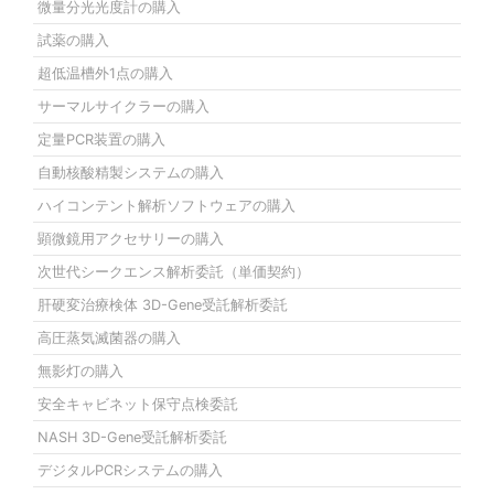
微量分光光度計の購入
試薬の購入
超低温槽外1点の購入
サーマルサイクラーの購入
定量PCR装置の購入
自動核酸精製システムの購入
ハイコンテント解析ソフトウェアの購入
顕微鏡用アクセサリーの購入
次世代シークエンス解析委託（単価契約）
肝硬変治療検体 3D-Gene受託解析委託
高圧蒸気滅菌器の購入
無影灯の購入
安全キャビネット保守点検委託
NASH 3D-Gene受託解析委託
デジタルPCRシステムの購入