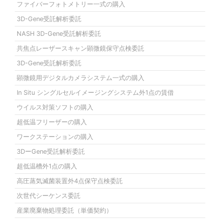
ファイバーフォトメトリー一式の購入
3D-Gene受託解析委託
NASH 3D-Gene受託解析委託
共焦点レーザースキャン顕微鏡保守点検委託
3D-Gene受託解析委託
顕微鏡用デジタルカメラシステム一式の購入
In Situ シングルセルイメージングシステム外1点の賃借
ウイルス対策ソフトの購入
超低温フリーザーの購入
ワークステーションの購入
3DーGene受託解析委託
超低温槽外1点の購入
高圧蒸気滅菌装置外4点保守点検委託
次世代シーケンス委託
産業廃棄物処理委託（単価契約）