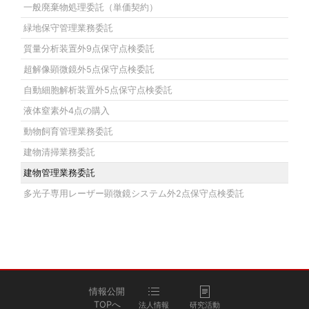
一般廃棄物処理委託（単価契約）
緑地保守管理業務委託
質量分析装置外9点保守点検委託
超解像顕微鏡外5点保守点検委託
自動細胞解析装置外5点保守点検委託
液体窒素外4点の購入
動物飼育管理業務委託
建物清掃業務委託
建物管理業務委託
多光子専用レーザー顕微鏡システム外2点保守点検委託
情報公開
TOPへ
法人情報
研究活動