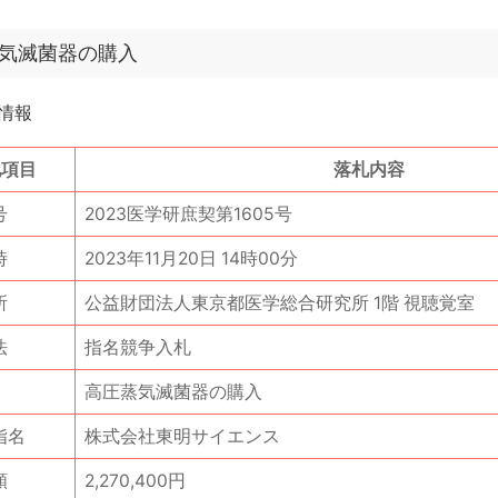
気滅菌器の購入
情報
札項目
落札内容
号
2023医学研庶契第1605号
時
2023年11月20日 14時00分
所
公益財団法人東京都医学総合研究所 1階 視聴覚室
法
指名競争入札
高圧蒸気滅菌器の購入
指名
株式会社東明サイエンス
額
2,270,400円