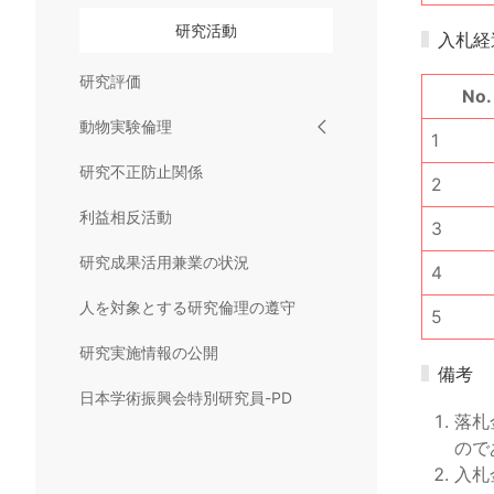
研究活動
入札経
研究評価
No.
動物実験倫理
1
研究不正防止関係
2
利益相反活動
3
研究成果活用兼業の状況
4
人を対象とする研究倫理の遵守
5
研究実施情報の公開
備考
日本学術振興会特別研究員-PD
落札
ので
入札