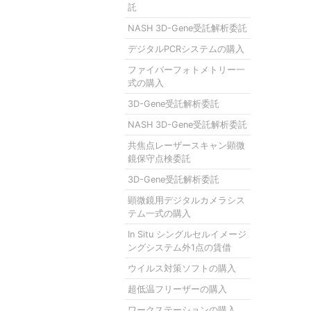
託
NASH 3D-Gene受託解析委託
デジタルPCRシステムの購入
ファイバーフォトメトリー一
式の購入
3D-Gene受託解析委託
NASH 3D-Gene受託解析委託
共焦点レーザースキャン顕微
鏡保守点検委託
3D-Gene受託解析委託
顕微鏡用デジタルカメラシス
テム一式の購入
In Situ シングルセルイメージ
ングシステム外1点の賃借
ウイルス対策ソフトの購入
超低温フリーザーの購入
ワークステーションの購入