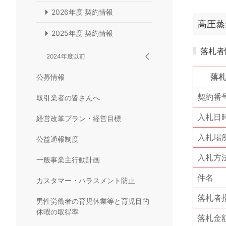
2026年度 契約情報
高圧蒸
2025年度 契約情報
落札者
2024年度以前
落
公募情報
契約番
取引業者の皆さんへ
入札日
経営改革プラン・経営目標
入札場
公益通報制度
入札方
一般事業主行動計画
件名
カスタマー・ハラスメント防止
落札者
男性労働者の育児休業等と育児目的
休暇の取得率
落札金