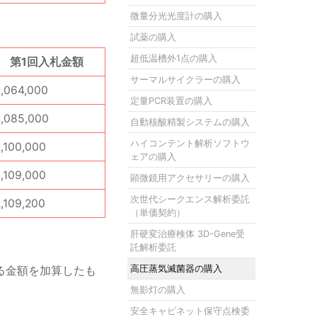
微量分光光度計の購入
試薬の購入
超低温槽外1点の購入
第1回入札金額
サーマルサイクラーの購入
2,064,000
定量PCR装置の購入
2,085,000
自動核酸精製システムの購入
ハイコンテント解析ソフトウ
2,100,000
ェアの購入
2,109,000
顕微鏡用アクセサリーの購入
次世代シークエンス解析委託
,109,200
（単価契約）
肝硬変治療検体 3D-Gene受
託解析委託
る金額を加算したも
高圧蒸気滅菌器の購入
無影灯の購入
安全キャビネット保守点検委