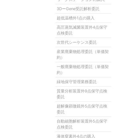
3DーGene受託解析委託
超低温槽外1点の購入
高圧蒸気滅菌装置外4点保守
点検委託
次世代シーケンス委託
産業廃棄物処理委託（単価契
約）
一般廃棄物処理委託（単価契
約）
緑地保守管理業務委託
質量分析装置外9点保守点検
委託
超解像顕微鏡外5点保守点検
委託
自動細胞解析装置外5点保守
点検委託
液体窒素外4点の購入