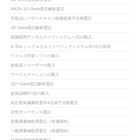
NASH 3D-Gene受託解析委託
共焦点レーザースキャン顕微鏡保守点検委託
3D-Gene受託解析委託
顕微鏡用デジタルカメラシステム一式の購入
In Situ シングルセルイメージングシステム外1点の賃借
ウイルス対策ソフトの購入
超低温フリーザーの購入
ワークステーションの購入
3DーGene受託解析委託
超低温槽外1点の購入
高圧蒸気滅菌装置外4点保守点検委託
次世代シーケンス委託
産業廃棄物処理委託（単価契約）
一般廃棄物処理委託（単価契約）