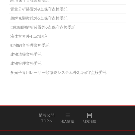
緑地保守管理業務委託
質量分析装置外9点保守点検委託
超解像顕微鏡外5点保守点検委託
自動細胞解析装置外5点保守点検委託
液体窒素外4点の購入
動物飼育管理業務委託
建物清掃業務委託
建物管理業務委託
多光子専用レーザー顕微鏡システム外2点保守点検委託
情報公開
TOPへ
法人情報
研究活動