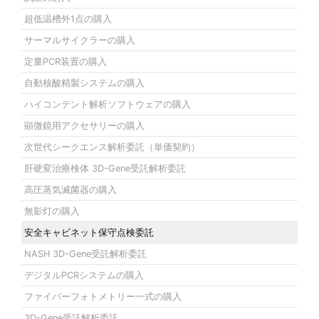
超低温槽外1点の購入
サーマルサイクラーの購入
定量PCR装置の購入
自動核酸精製システムの購入
ハイコンテント解析ソフトウェアの購入
顕微鏡用アクセサリーの購入
次世代シークエンス解析委託（単価契約）
肝硬変治療検体 3D-Gene受託解析委託
高圧蒸気滅菌器の購入
無影灯の購入
安全キャビネット保守点検委託
NASH 3D-Gene受託解析委託
デジタルPCRシステムの購入
ファイバーフォトメトリー一式の購入
3D-Gene受託解析委託