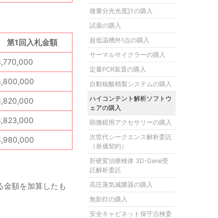
微量分光光度計の購入
試薬の購入
超低温槽外1点の購入
第1回入札金額
サーマルサイクラーの購入
3,770,000
定量PCR装置の購入
3,800,000
自動核酸精製システムの購入
ハイコンテント解析ソフトウ
3,820,000
ェアの購入
3,823,000
顕微鏡用アクセサリーの購入
次世代シークエンス解析委託
3,980,000
（単価契約）
肝硬変治療検体 3D-Gene受
託解析委託
る金額を加算したも
高圧蒸気滅菌器の購入
無影灯の購入
安全キャビネット保守点検委