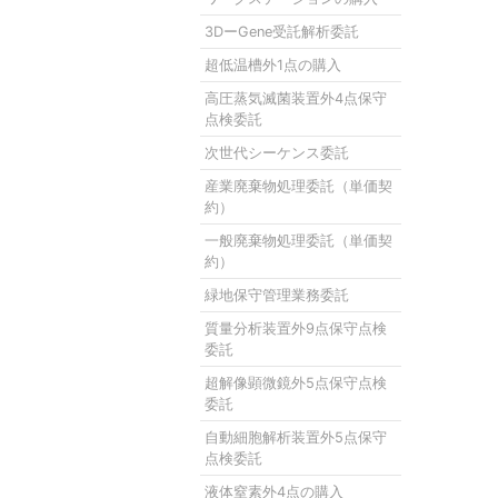
3DーGene受託解析委託
超低温槽外1点の購入
高圧蒸気滅菌装置外4点保守
点検委託
次世代シーケンス委託
産業廃棄物処理委託（単価契
約）
一般廃棄物処理委託（単価契
約）
緑地保守管理業務委託
質量分析装置外9点保守点検
委託
超解像顕微鏡外5点保守点検
委託
自動細胞解析装置外5点保守
点検委託
液体窒素外4点の購入