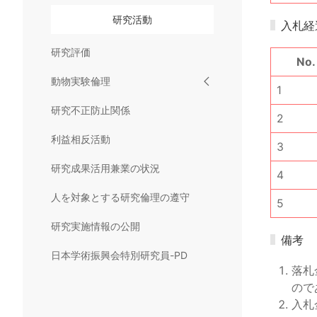
研究活動
入札経
研究評価
No.
動物実験倫理
1
研究不正防止関係
2
利益相反活動
3
研究成果活用兼業の状況
4
人を対象とする研究倫理の遵守
5
研究実施情報の公開
備考
日本学術振興会特別研究員-PD
落札
ので
入札