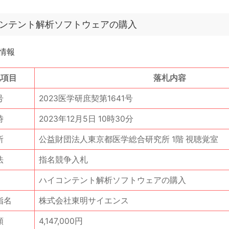
ンテント解析ソフトウェアの購入
情報
札項目
落札内容
号
2023医学研庶契第1641号
時
2023年12月5日 10時30分
所
公益財団法人東京都医学総合研究所 1階 視聴覚室
法
指名競争入札
ハイコンテント解析ソフトウェアの購入
指名
株式会社東明サイエンス
額
4,147,000円