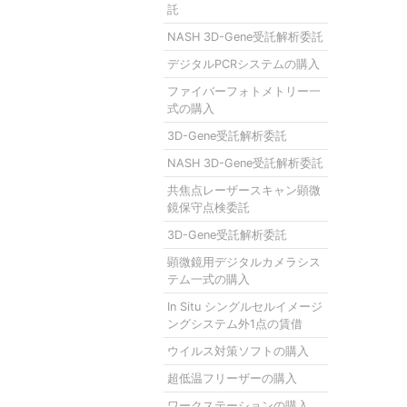
託
NASH 3D-Gene受託解析委託
デジタルPCRシステムの購入
ファイバーフォトメトリー一
式の購入
3D-Gene受託解析委託
NASH 3D-Gene受託解析委託
共焦点レーザースキャン顕微
鏡保守点検委託
3D-Gene受託解析委託
顕微鏡用デジタルカメラシス
テム一式の購入
In Situ シングルセルイメージ
ングシステム外1点の賃借
ウイルス対策ソフトの購入
超低温フリーザーの購入
ワークステーションの購入