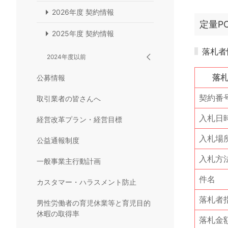
2026年度 契約情報
定量P
2025年度 契約情報
落札者
2024年度以前
落
公募情報
契約番
取引業者の皆さんへ
入札日
経営改革プラン・経営目標
入札場
公益通報制度
入札方
一般事業主行動計画
件名
カスタマー・ハラスメント防止
落札者
男性労働者の育児休業等と育児目的
休暇の取得率
落札金