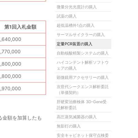
微量分光光度計の購入
試薬の購入
超低温槽外1点の購入
第1回入札金額
サーマルサイクラーの購入
2,640,000
定量PCR装置の購入
2,770,000
自動核酸精製システムの購入
ハイコンテント解析ソフトウ
2,800,000
ェアの購入
2,800,000
顕微鏡用アクセサリーの購入
次世代シークエンス解析委託
2,970,000
（単価契約）
肝硬変治療検体 3D-Gene受
託解析委託
る金額を加算したも
高圧蒸気滅菌器の購入
無影灯の購入
安全キャビネット保守点検委