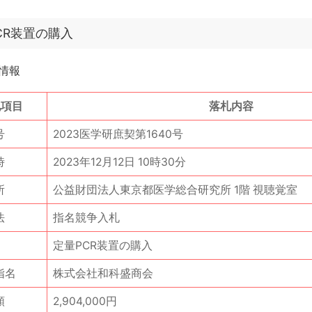
CR装置の購入
情報
札項目
落札内容
号
2023医学研庶契第1640号
時
2023年12月12日 10時30分
所
公益財団法人東京都医学総合研究所 1階 視聴覚室
法
指名競争入札
定量PCR装置の購入
指名
株式会社和科盛商会
額
2,904,000円