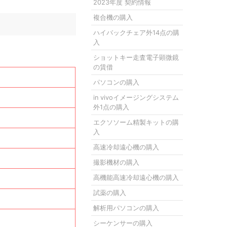
2023年度 契約情報
複合機の購入
ハイバックチェア外14点の購
入
ショットキー走査電子顕微鏡
の賃借
パソコンの購入
in vivoイメージングシステム
外1点の購入
エクソソーム精製キットの購
入
高速冷却遠心機の購入
撮影機材の購入
高機能高速冷却遠心機の購入
試薬の購入
解析用パソコンの購入
シーケンサーの購入