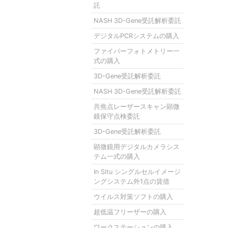
託
NASH 3D-Gene受託解析委託
デジタルPCRシステムの購入
ファイバーフォトメトリー一
式の購入
3D-Gene受託解析委託
NASH 3D-Gene受託解析委託
共焦点レーザースキャン顕微
鏡保守点検委託
3D-Gene受託解析委託
顕微鏡用デジタルカメラシス
テム一式の購入
In Situ シングルセルイメージ
ングシステム外1点の賃借
ウイルス対策ソフトの購入
超低温フリーザーの購入
ワークステーションの購入