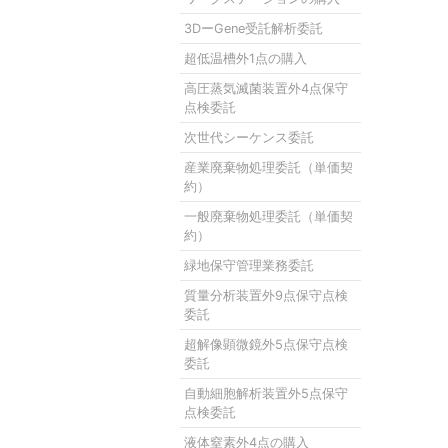
3DーGene受託解析委託
超低温槽外1点の購入
高圧蒸気滅菌装置外4点保守
点検委託
次世代シーケンス委託
産業廃棄物処理委託（単価契
約）
一般廃棄物処理委託（単価契
約）
緑地保守管理業務委託
質量分析装置外9点保守点検
委託
超解像顕微鏡外5点保守点検
委託
自動細胞解析装置外5点保守
点検委託
液体窒素外4点の購入