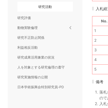
研究活動
入札経
研究評価
No.
動物実験倫理
1
研究不正防止関係
2
利益相反活動
3
研究成果活用兼業の状況
4
人を対象とする研究倫理の遵守
5
研究実施情報の公開
備考
日本学術振興会特別研究員-PD
落札
ので
入札