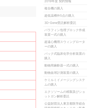
2019年度 契約情報
複合機の購入
超低温槽外5点の購入
3D-Gene受託解析委託
パラフィン包埋ブロック作成
装置一式の購入
超遠心機用スウィングロータ
ーの購入
パック式臨床化学分析装置の
購入
動物用麻酔器一式の購入
動物血球計測装置の購入
ケミルミイメージングシステ
ムの購入
エクソソームの精製及びショ
ットガン解析委託
公益財団法人東京都医学総合