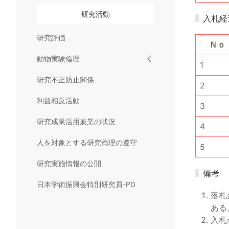
研究活動
入札経
研究評価
Ｎｏ
動物実験倫理
1
研究不正防止関係
2
利益相反活動
3
研究成果活用兼業の状況
4
人を対象とする研究倫理の遵守
5
研究実施情報の公開
備考
日本学術振興会特別研究員-PD
落札
ある
入札