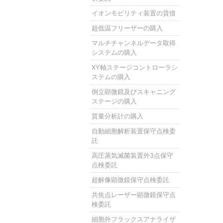
イオンモビリティ装置の賃借
超低温フリーザーの購入
マルチチャンネルデータ取得
システムの購入
XY軸ステージコントローラシ
ステムの購入
倒立顕微鏡及びスキャニング
ステージの購入
質量分析計の購入
自動細胞解析装置保守点検委
託
高圧蒸気滅菌装置外3点保守
点検委託
超解像顕微鏡保守点検委託
共焦点レーザー顕微鏡保守点
検委託
細胞外フラックスアナライザ