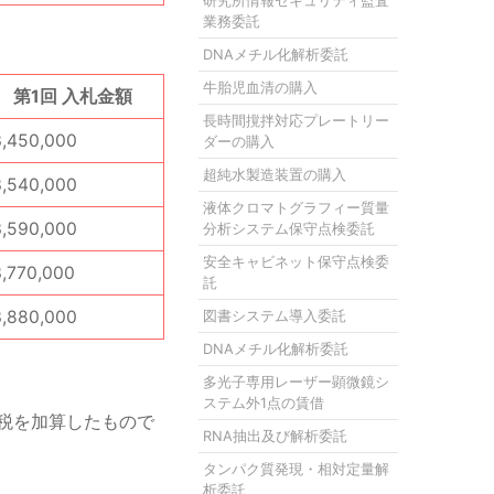
研究所情報セキュリティ監査
業務委託
DNAメチル化解析委託
牛胎児血清の購入
第1回 入札金額
長時間撹拌対応プレートリー
3,450,000
ダーの購入
超純水製造装置の購入
3,540,000
液体クロマトグラフィー質量
3,590,000
分析システム保守点検委託
安全キャビネット保守点検委
3,770,000
託
3,880,000
図書システム導入委託
DNAメチル化解析委託
多光子専用レーザー顕微鏡シ
ステム外1点の賃借
税を加算したもので
RNA抽出及び解析委託
タンパク質発現・相対定量解
析委託