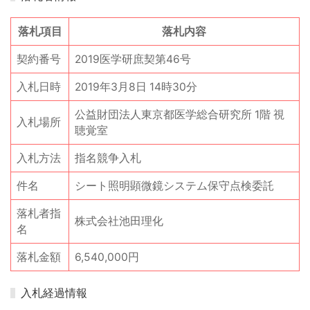
落札項目
落札内容
契約番号
2019医学研庶契第46号
入札日時
2019年3月8日 14時30分
公益財団法人東京都医学総合研究所 1階 視
入札場所
聴覚室
入札方法
指名競争入札
件名
シート照明顕微鏡システム保守点検委託
落札者指
株式会社池田理化
名
落札金額
6,540,000円
入札経過情報