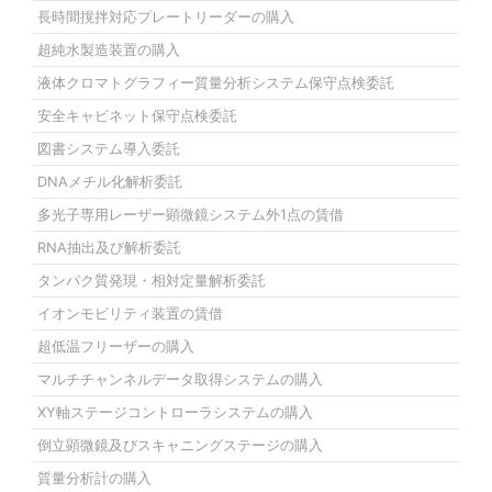
長時間撹拌対応プレートリーダーの購入
超純水製造装置の購入
液体クロマトグラフィー質量分析システム保守点検委託
安全キャビネット保守点検委託
図書システム導入委託
DNAメチル化解析委託
多光子専用レーザー顕微鏡システム外1点の賃借
RNA抽出及び解析委託
タンパク質発現・相対定量解析委託
イオンモビリティ装置の賃借
超低温フリーザーの購入
マルチチャンネルデータ取得システムの購入
XY軸ステージコントローラシステムの購入
倒立顕微鏡及びスキャニングステージの購入
質量分析計の購入