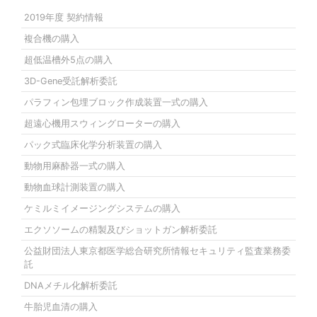
2019年度 契約情報
複合機の購入
超低温槽外5点の購入
3D-Gene受託解析委託
パラフィン包埋ブロック作成装置一式の購入
超遠心機用スウィングローターの購入
パック式臨床化学分析装置の購入
動物用麻酔器一式の購入
動物血球計測装置の購入
ケミルミイメージングシステムの購入
エクソソームの精製及びショットガン解析委託
公益財団法人東京都医学総合研究所情報セキュリティ監査業務委
託
DNAメチル化解析委託
牛胎児血清の購入