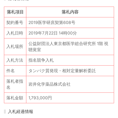
落札項目
落札内容
契約番号
2019医学研庶契第608号
入札日時
2019年7月22日 14時00分
公益財団法人東京都医学総合研究所 1階 視
入札場所
聴覚室
入札方法
指名競争入札
件名
タンパク質発現・相対定量解析委託
落札者指
岩井化学薬品株式会社
名
落札金額
1,793,000円
入札経過情報