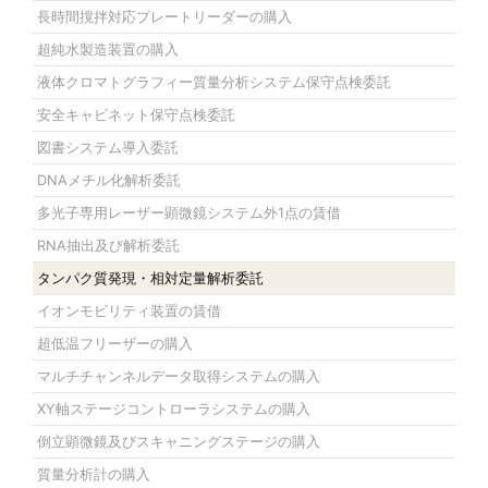
長時間撹拌対応プレートリーダーの購入
超純水製造装置の購入
液体クロマトグラフィー質量分析システム保守点検委託
安全キャビネット保守点検委託
図書システム導入委託
DNAメチル化解析委託
多光子専用レーザー顕微鏡システム外1点の賃借
RNA抽出及び解析委託
タンパク質発現・相対定量解析委託
イオンモビリティ装置の賃借
超低温フリーザーの購入
マルチチャンネルデータ取得システムの購入
XY軸ステージコントローラシステムの購入
倒立顕微鏡及びスキャニングステージの購入
質量分析計の購入