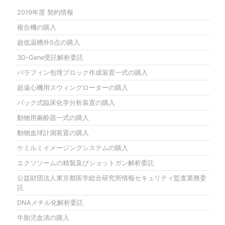
2019年度 契約情報
複合機の購入
超低温槽外5点の購入
3D-Gene受託解析委託
パラフィン包埋ブロック作成装置一式の購入
超遠心機用スウィングローターの購入
パック式臨床化学分析装置の購入
動物用麻酔器一式の購入
動物血球計測装置の購入
ケミルミイメージングシステムの購入
エクソソームの精製及びショットガン解析委託
公益財団法人東京都医学総合研究所情報セキュリティ監査業務委
託
DNAメチル化解析委託
牛胎児血清の購入