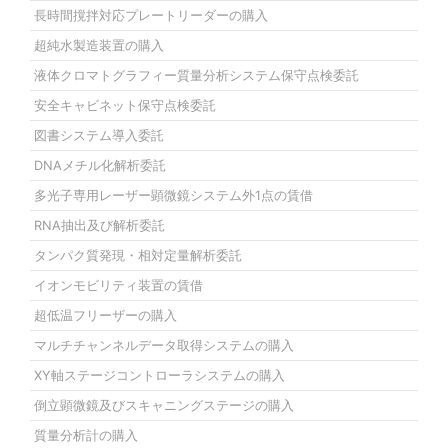
長時間撹拌対応プレートリーダーの購入
超純水製造装置の購入
液体クロマトグラフィー質量分析システム保守点検委託
安全キャビネット保守点検委託
図書システム導入委託
DNAメチル化解析委託
多光子専用レーザー顕微鏡システム外1点の賃借
RNA抽出及び解析委託
タンパク質発現・相対定量解析委託
イオンモビリティ装置の賃借
超低温フリーザーの購入
マルチチャンネルデータ取得システムの購入
XY軸ステージコントローラシステムの購入
倒立顕微鏡及びスキャニングステージの購入
質量分析計の購入