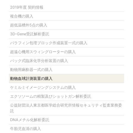
2019年度 契約情報
複合機の購入
超低温槽外5点の購入
3D-Gene受託解析委託
パラフィン包埋ブロック作成装置一式の購入
超遠心機用スウィングローターの購入
パック式臨床化学分析装置の購入
動物用麻酔器一式の購入
動物血球計測装置の購入
ケミルミイメージングシステムの購入
エクソソームの精製及びショットガン解析委託
公益財団法人東京都医学総合研究所情報セキュリティ監査業務委
託
DNAメチル化解析委託
牛胎児血清の購入